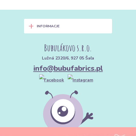
+
INFORMACJE
Bubulákovo s.r.o.
Lužná 2320/6, 927 05 Šaľa
info@bubufabrics.pl