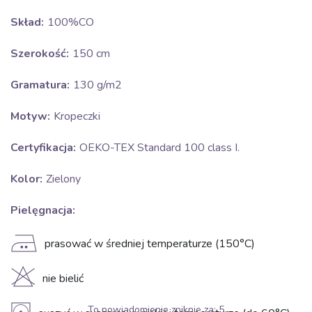
Skład:
100%CO
Szerokość:
150 cm
Gramatura:
130 g/m2
Motyw:
Kropeczki
Certyfikacja:
OEKO-TEX Standard 100 class I.
Kolor:
Zielony
Pielęgnacja:
E
prasować w średniej temperaturze (150°C)
H
nie bielić
To powiadomienie zniknie za:
5