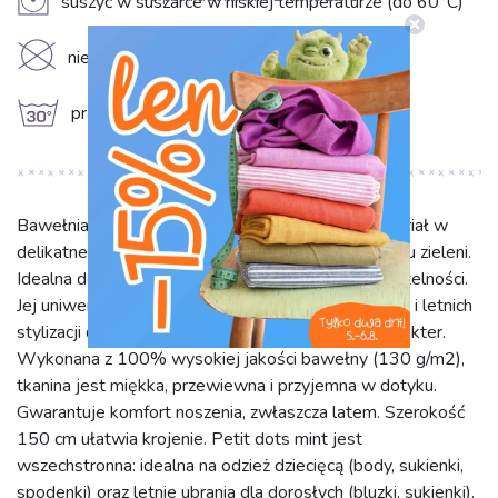
V
suszyć w suszarce w niskiej temperaturze (do 60°C)
K
nie czyścić chemicznie
g
prać w 30°C
Bawełniana tkanina Petit dots mint to uroczy materiał w
delikatne kropeczki, w świeżym, miętowym odcieniu zieleni.
Idealna do projektów wymagających lekkości i subtelności.
Jej uniwersalny wzór pasuje do dziecięcych ubranek i letnich
stylizacji dla dorosłych, nadając im wyjątkowy charakter.
Wykonana z 100% wysokiej jakości bawełny (130 g/m2),
tkanina jest miękka, przewiewna i przyjemna w dotyku.
Gwarantuje komfort noszenia, zwłaszcza latem. Szerokość
150 cm ułatwia krojenie. Petit dots mint jest
wszechstronna: idealna na odzież dziecięcą (body, sukienki,
spodenki) oraz letnie ubrania dla dorosłych (bluzki, sukienki).