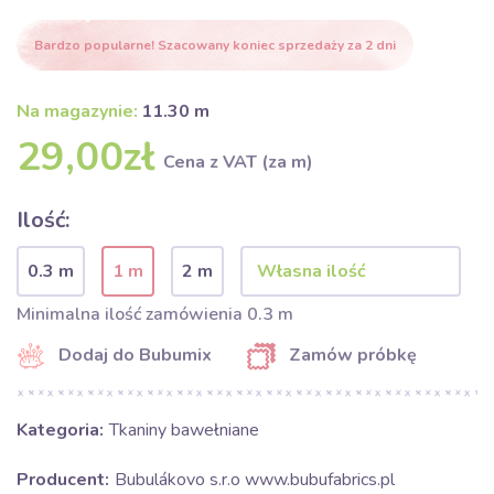
Bardzo popularne! Szacowany koniec sprzedaży za 2 dni
Na magazynie:
11.30 m
29,00zł
Cena z VAT (za m)
Ilość:
0.3 m
1 m
2 m
Minimalna ilość zamówienia 0.3 m
Dodaj do Bubumix
Zamów próbkę
Kategoria:
Tkaniny bawełniane
Producent:
Bubulákovo s.r.o www.bubufabrics.pl