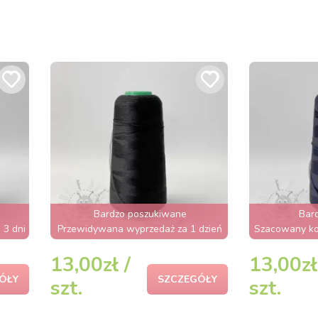
Bardzo poszukiwane
Bar
 3 dni
Przewidywana wyprzedaż za 1 dzień
Szacowany kon
13,00zł /
13,00zł
ÓŁY
SZCZEGÓŁY
szt.
szt.