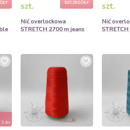
ÓŁY
SZCZEGÓŁY
szt.
szt.
Nić overlockowa
Nić overl
ble
STRETCH 2700 m jeans
STRETCH 
 2 dni