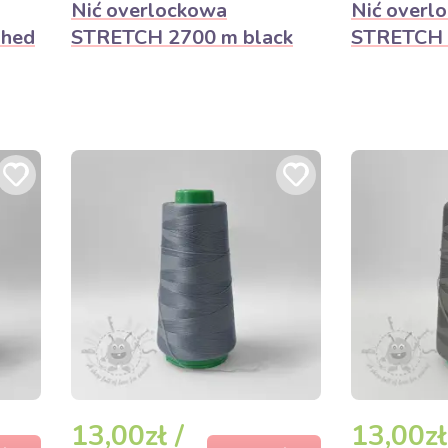
Nić overlockowa
Nić overl
shed
STRETCH 2700 m black
STRETCH 
13,00zł /
13,00zł