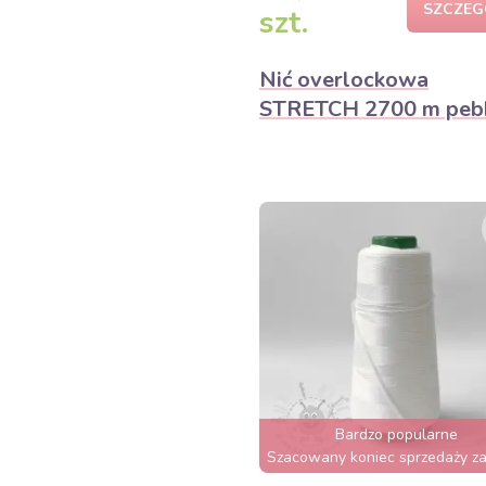
SZCZEG
szt.
Nić overlockowa
STRETCH 2700 m peb
Bardzo popularne
Szacowany koniec sprzedaży za