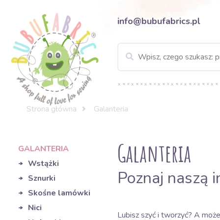
info@bubufabrics.pl
Strona główna
Galanteria
Galanteria
GALANTERIA
Wstążki
Poznaj naszą i
Sznurki
Skośne lamówki
Nici
Lubisz szyć i tworzyć? A moż