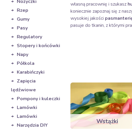
Nożyczki
własną pracownię i szukasz
h
Rzep
koniecznie zapoznaj się z na
wysokiej jakości
pasmanterię
Gumy
pasuje do tkanin, z którymi pra
Pasy
Regulatory
Stopery i końcówki
Napy
Półkola
Karabińczyki
Zapięcia
lędźwiowe
Pompony i kuleczki
Lamówki
Lamówki
Wstążki
Narzędzia DIY