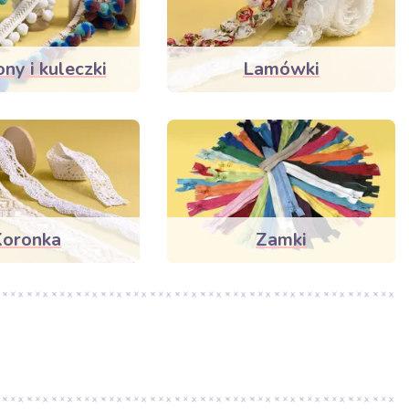
y i kuleczki
Lamówki
Koronka
Zamki