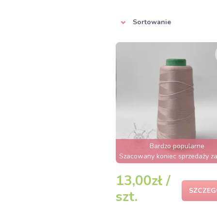
Sortowanie
Bardzo popularne
Szacowany koniec sprzedaży za
13,00zł /
SZCZEG
szt.