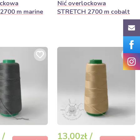
ockowa
Nić overlockowa
2700 m marine
STRETCH 2700 m cobalt
 /
13,00zł /