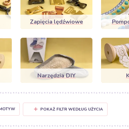
Zapięcia lędźwiowe
Pompon
Narzędzia DIY
 MOTYW
POKAŻ FILTR WEDŁUG UŻYCIA