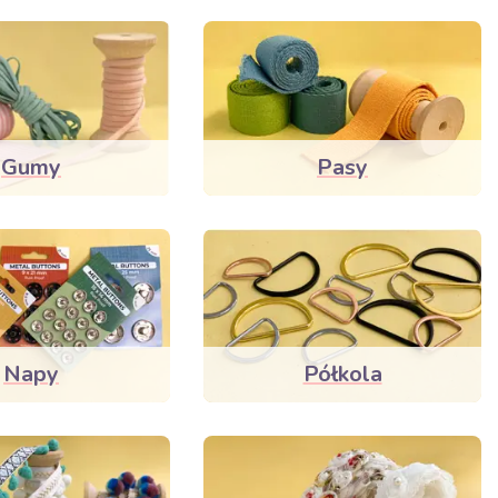
Gumy
Pasy
Napy
Półkola