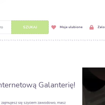
SZUKAJ
Moje ulubione
Zalog
nternetową Galanterię!
e zajmujesz się szyciem zawodowo, masz