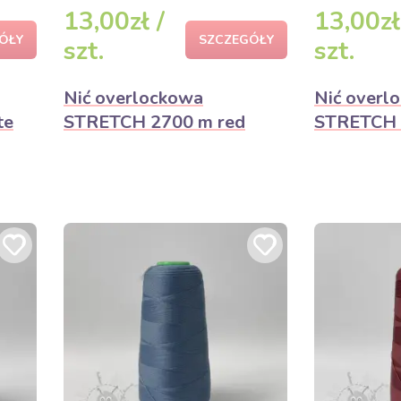
13,00zł /
13,00zł
ÓŁY
SZCZEGÓŁY
szt.
szt.
Nić overlockowa
Nić overl
te
STRETCH 2700 m red
STRETCH 