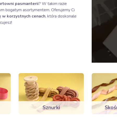
urtowni pasmanterii
? W takim razie
szym bogatym asortymentem. Oferujemy Ci
 w korzystnych cenach
, która doskonale
cujesz!
Sznurki
Skoś