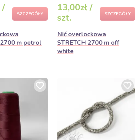
 /
13,00zł /
SZCZEGÓŁY
SZCZEGÓŁY
szt.
ockowa
Nić overlockowa
2700 m petrol
STRETCH 2700 m off
white