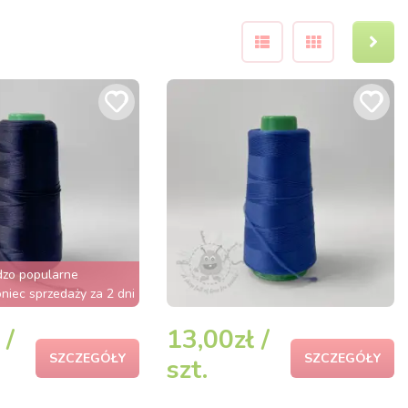
dzo popularne
iec sprzedaży za 2 dni
 /
13,00zł /
SZCZEGÓŁY
SZCZEGÓŁY
szt.