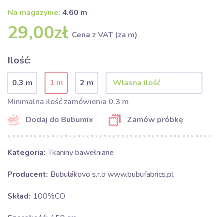
Na magazynie:
4.60 m
29,00zł
Cena z VAT (za m)
Ilość:
0.3 m
1 m
2 m
Minimalna ilość zamówienia 0.3 m
Dodaj do Bubumix
Zamów próbkę
Kategoria:
Tkaniny bawełniane
Producent:
Bubulákovo s.r.o www.bubufabrics.pl
Skład:
100%CO