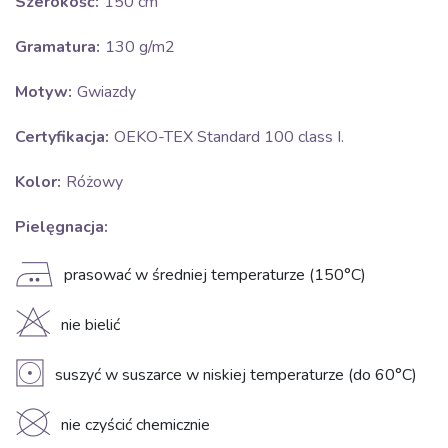
Szerokość:
150 cm
Gramatura:
130 g/m2
Motyw:
Gwiazdy
Certyfikacja:
OEKO-TEX Standard 100 class I.
Kolor:
Różowy
Pielęgnacja:
E
prasować w średniej temperaturze (150°C)
H
nie bielić
V
suszyć w suszarce w niskiej temperaturze (do 60°C)
K
nie czyścić chemicznie