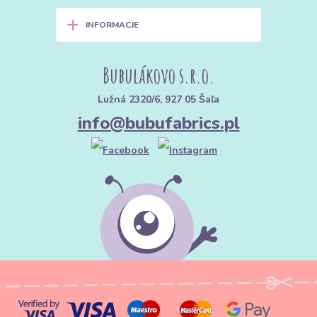
+
INFORMACJE
Bubulákovo s.r.o.
Lužná 2320/6, 927 05 Šaľa
info@bubufabrics.pl