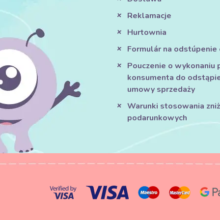
Reklamacje
Hurtownia
Formulár na odstúpenie
Pouczenie o wykonaniu 
konsumenta do odstąpie
umowy sprzedaży
Warunki stosowania zniże
podarunkowych