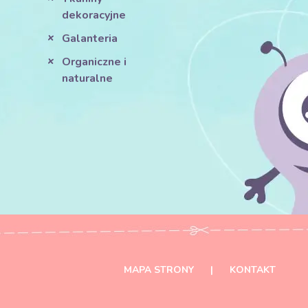
dekoracyjne
Galanteria
Organiczne i
naturalne
MAPA STRONY
|
KONTAKT