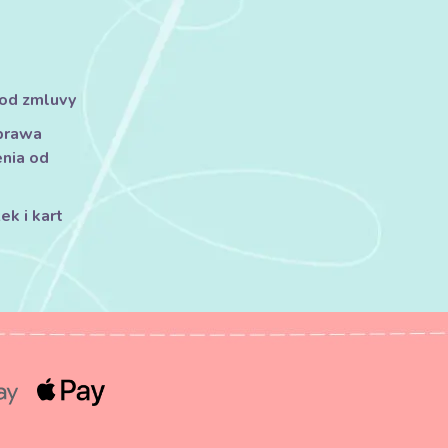
 od zmluvy
prawa
nia od
k i kart