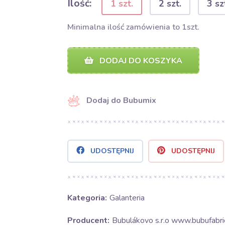
Ilość:
1 szt.
2 szt.
3 sz
Minimalna ilość zamówienia to 1szt.
DODAJ DO KOSZYKA
Dodaj do Bubumix
UDOSTĘPNIJ
UDOSTĘPNIJ
Kategoria:
Galanteria
Producent:
Bubulákovo s.r.o www.bubufabric