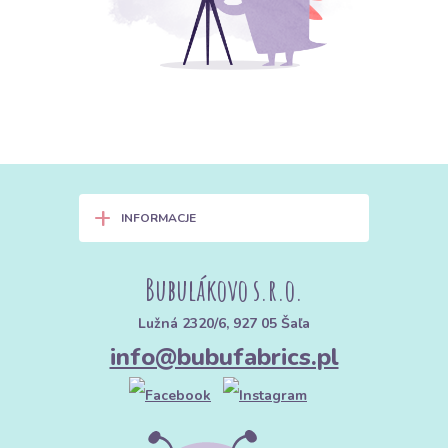
+
INFORMACJE
Bubulákovo s.r.o.
Lužná 2320/6, 927 05 Šaľa
info@bubufabrics.pl