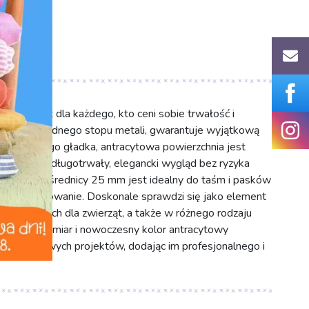
s.pl
y element dla każdego, kto ceni sobie trwałość i
onany z solidnego stopu metali, gwarantuje wyjątkową
owanie. Jego gładka, antracytowa powierzchnia jest
o zapewnia długotrwały, elegancki wygląd bez ryzyka
wnętrznej średnicy 25 mm jest idealny do taśm i pasków
 pewne mocowanie. Doskonale sprawdzi się jako element
ch, smyczach dla zwierząt, a także w różnego rodzaju
wersalny rozmiar i nowoczesny kolor antracytowy
jak i stylowych projektów, dodając im profesjonalnego i