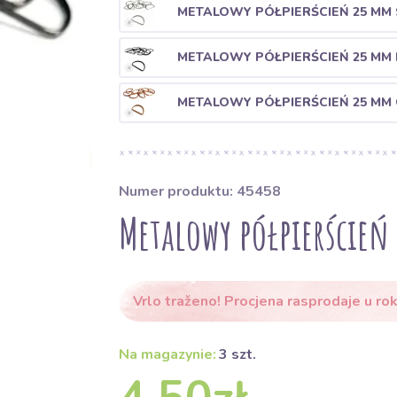
METALOWY PÓŁPIERŚCIEŃ 25 MM 
METALOWY PÓŁPIERŚCIEŃ 25 MM
METALOWY PÓŁPIERŚCIEŃ 25 MM
Numer produktu: 45458
Metalowy półpierścień
Vrlo traženo! Procjena rasprodaje u rok
Na magazynie:
3 szt.