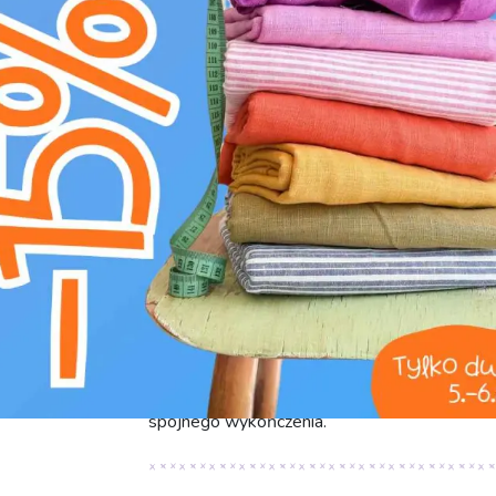
Kategoria:
Galanteria
Producent:
Bubulákovo s.r.o www.bubufabric
Ten metalowy półpierścień D-ring to niezbędn
estetykę w akcesoriach galanteryjnych. Wyk
wytrzymałość na obciążenia i codzienne użytk
przyjemna w dotyku i odporna na ścieranie, c
zarysowań czy uszkodzeń. Półpierścień o we
o tej samej szerokości, zapewniając łatwe i
regulacyjny lub ozdobny w torebkach, plecaka
paskach i akcesoriach odzieżowych. Jego uni
umożliwiają tworzenie zarówno praktycznych, 
spójnego wykończenia.