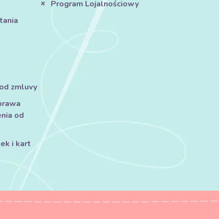
Program Lojalnościowy
tania
 od zmluvy
prawa
nia od
k i kart