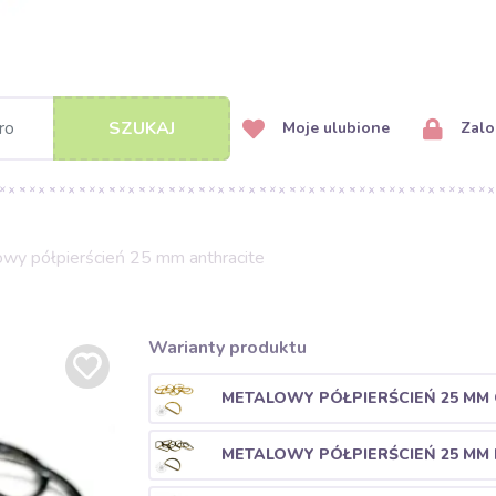
SZUKAJ
Moje ulubione
Zalog
wy półpierścień 25 mm anthracite
Warianty produktu
METALOWY PÓŁPIERŚCIEŃ 25 MM
METALOWY PÓŁPIERŚCIEŃ 25 MM