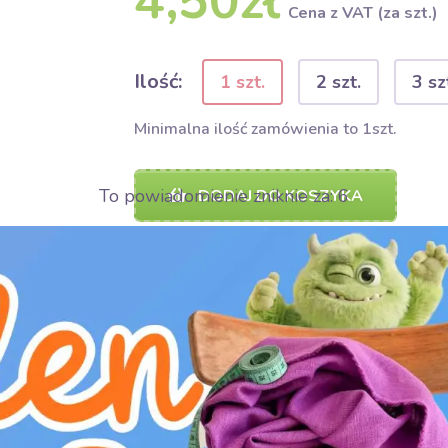
4,50zł
Cena z VAT (za szt.)
Ilość:
1 szt.
2 szt.
3 sz
Minimalna ilość zamówienia to 1szt.
To powiadomienie zniknie za:
5
DODAJ DO KOSZYKA
Dodaj do Bubumix
UDOSTĘPNIJ
UDOSTĘPNIJ