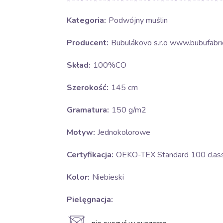
Kategoria:
Podwójny muślin
Producent:
Bubulákovo s.r.o www.bubufabric
Skład:
100%CO
Szerokość:
145 cm
Gramatura:
150 g/m2
Motyw:
Jednokolorowe
Certyfikacja:
OEKO-TEX Standard 100 class 
Kolor:
Niebieski
Pielęgnacja: