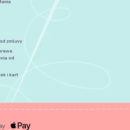
tania
 od zmluvy
prawa
nia od
k i kart