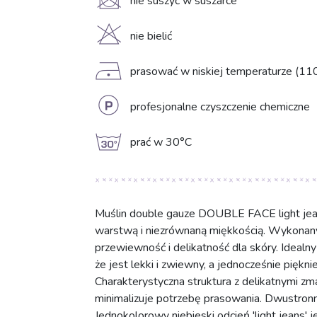
U
nie suszyć w suszarce
H
nie bielić
D
prasować w niskiej temperaturze (11
L
profesjonalne czyszczenie chemiczne
g
prać w 30°C
Muślin double gauze DOUBLE FACE light jea
warstwą i niezrównaną miękkością. Wykonan
przewiewność i delikatność dla skóry. Idealn
że jest lekki i zwiewny, a jednocześnie piękni
Charakterystyczna struktura z delikatnymi zm
minimalizuje potrzebę prasowania. Dwustro
Jednokolorowy niebieski odcień 'light jeans' 