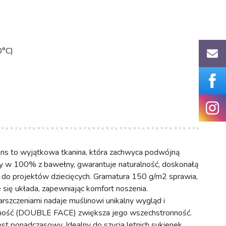
0°C)
ns to wyjątkowa tkanina, która zachwyca podwójną
y w 100% z bawełny, gwarantuje naturalność, doskonałą
y do projektów dziecięcych. Gramatura 150 g/m2 sprawia,
e się układa, zapewniając komfort noszenia.
arszczeniami nadaje muślinowi unikalny wygląd i
nność (DOUBLE FACE) zwiększa jego wszechstronność.
jest ponadczasowy. Idealny do szycia letnich sukienek,