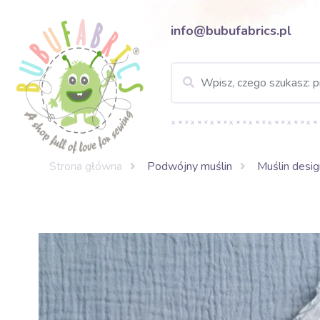
info@bubufabrics.pl
Strona główna
Podwójny muślin
Muślin desi