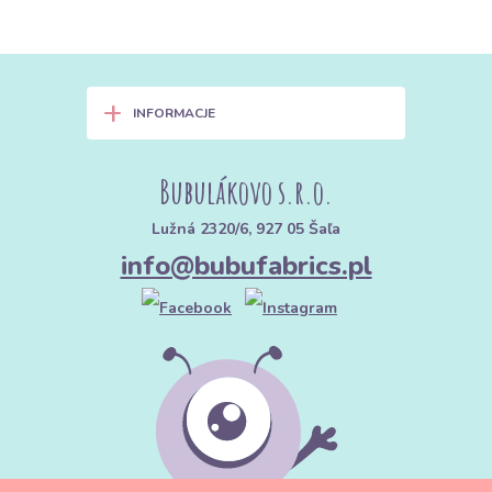
+
INFORMACJE
Bubulákovo s.r.o.
Lužná 2320/6, 927 05 Šaľa
info@bubufabrics.pl