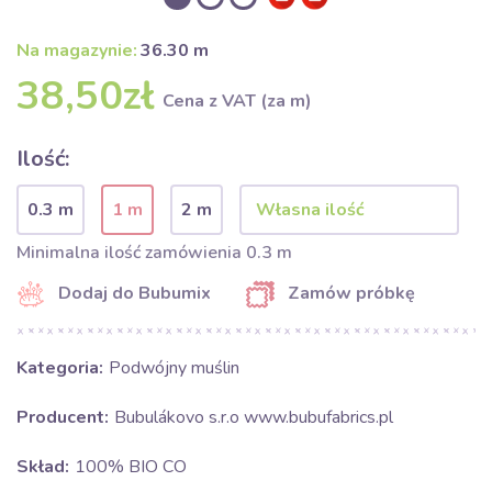
Na magazynie:
36.30 m
38,50zł
Cena z VAT (za m)
Ilość:
0.3 m
1 m
2 m
Minimalna ilość zamówienia 0.3 m
Dodaj do Bubumix
Zamów próbkę
Kategoria:
Podwójny muślin
Producent:
Bubulákovo s.r.o www.bubufabrics.pl
Skład:
100% BIO CO