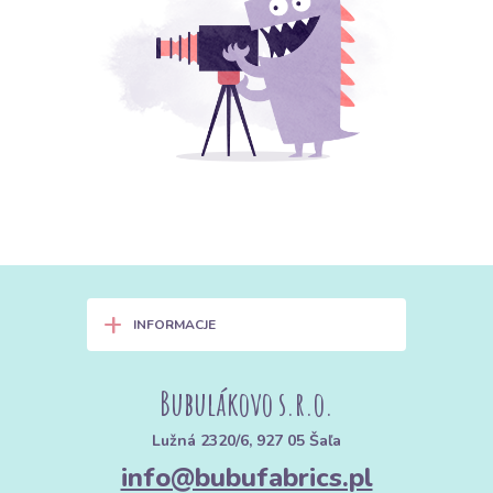
+
INFORMACJE
Bubulákovo s.r.o.
Lužná 2320/6, 927 05 Šaľa
info@bubufabrics.pl