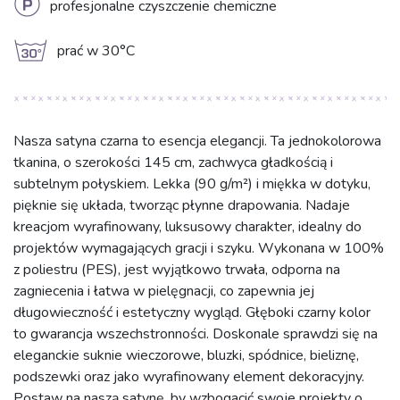
L
profesjonalne czyszczenie chemiczne
g
prać w 30°C
Nasza satyna czarna to esencja elegancji. Ta jednokolorowa
tkanina, o szerokości 145 cm, zachwyca gładkością i
subtelnym połyskiem. Lekka (90 g/m²) i miękka w dotyku,
pięknie się układa, tworząc płynne drapowania. Nadaje
kreacjom wyrafinowany, luksusowy charakter, idealny do
projektów wymagających gracji i szyku. Wykonana w 100%
z poliestru (PES), jest wyjątkowo trwała, odporna na
zagniecenia i łatwa w pielęgnacji, co zapewnia jej
długowieczność i estetyczny wygląd. Głęboki czarny kolor
to gwarancja wszechstronności. Doskonale sprawdzi się na
eleganckie suknie wieczorowe, bluzki, spódnice, bieliznę,
podszewki oraz jako wyrafinowany element dekoracyjny.
Postaw na naszą satynę, by wzbogacić swoje projekty o