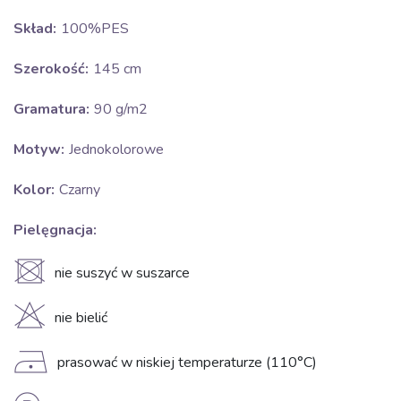
Skład:
100%PES
Szerokość:
145 cm
Gramatura:
90 g/m2
Motyw:
Jednokolorowe
Kolor:
Czarny
Pielęgnacja:
U
nie suszyć w suszarce
H
nie bielić
D
prasować w niskiej temperaturze (110°C)