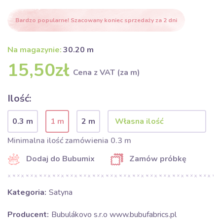
Bardzo popularne! Szacowany koniec sprzedaży za 2 dni
Na magazynie:
30.20 m
15,50zł
Cena z VAT (za m)
Ilość:
0.3 m
1 m
2 m
Minimalna ilość zamówienia 0.3 m
Dodaj do Bubumix
Zamów próbkę
Kategoria:
Satyna
Producent:
Bubulákovo s.r.o www.bubufabrics.pl