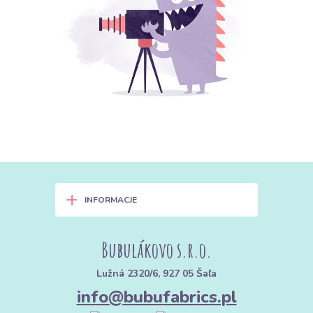
+
INFORMACJE
Bubulákovo s.r.o.
Lužná 2320/6, 927 05 Šaľa
info@bubufabrics.pl