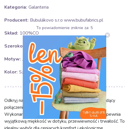
Kategoria:
Galanteria
Producent:
Bubulákovo s.r.o www.bubufabrics.pl
To powiadomienie zniknie za:
5
Skład:
100%CO
Szerokość:
0.5 cm
Motyw:
Jednokolorowe
Kolor:
Szary
Odkryj nasz sznurek do bluzy HEAD2 dark grey, będący
połączeniem funkcjonalności i naturalnego piękna.
Wykonany w 100% z wysokiej jakości bawełny, zapewnia
wyjątkową miękkość w dotyku, przewiewność i trwałość. To
idealny wybór dla ceniących komfort i ekologiczne