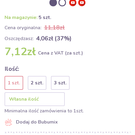
Na magazynie:
5 szt.
11,18zł
Cena oryginalna:
4,06zł (37%)
Oszczędzasz:
7,12zł
Cena z VAT (za szt.)
Ilość:
1 szt.
2 szt.
3 szt.
Minimalna ilość zamówienia to 1szt.
Dodaj do Bubumix