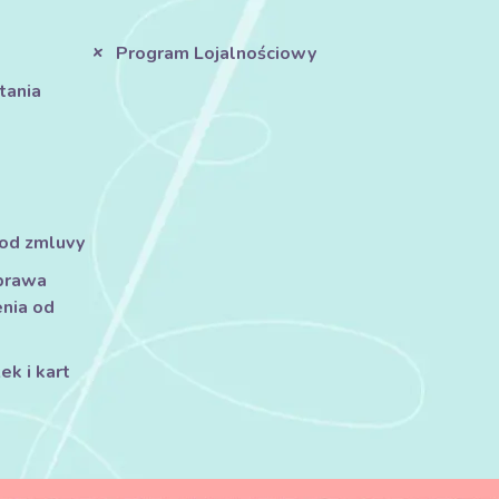
Program Lojalnościowy
tania
 od zmluvy
prawa
nia od
k i kart