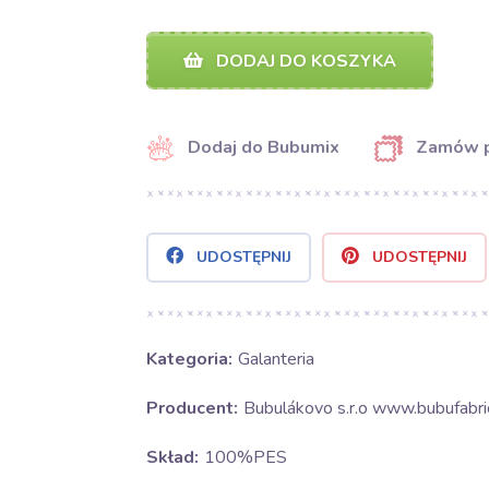
DODAJ DO KOSZYKA
Dodaj do Bubumix
Zamów 
UDOSTĘPNIJ
UDOSTĘPNIJ
Kategoria:
Galanteria
Producent:
Bubulákovo s.r.o www.bubufabric
Skład:
100%PES