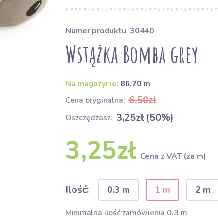
Numer produktu: 30440
Wstążka Bomba grey
Na magazynie:
86.70 m
6,50zł
Cena oryginalna:
3,25zł (50%)
Oszczędzasz:
3,25zł
Cena z VAT (za m)
Ilość:
0.3 m
1 m
2 m
Minimalna ilość zamówienia 0.3 m