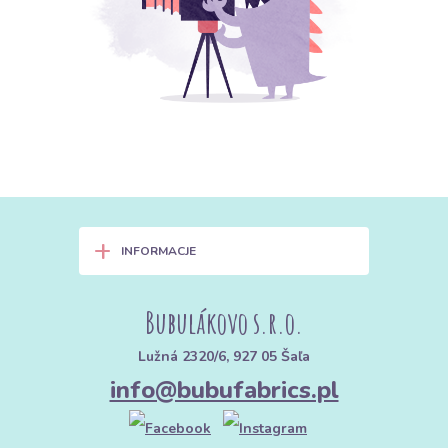
+
INFORMACJE
Bubulákovo s.r.o.
Lužná 2320/6, 927 05 Šaľa
info@bubufabrics.pl