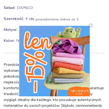
Skład:
100%CO
Szerokość:
4 cm
To powiadomienie zniknie za:
5
Motyw:
Jednokolorowe
Kolor:
Niebieski
Przedstawiamy bawełnianą taśmę 4 cm dark blue,
wykonaną w 100% z wysokiej jakości bawełny. Ta
jednokolorowa taśma charakteryzuje się naturalną
miękkością i przyjemną w dotyku fakturą, co czyni ją
komfortową i łatwą w obróbce. Naturalny skład gwarantuje
trwałość, odporność na użytkowanie oraz estetyczny
wygląd, idealny dla każdego, kto poszukuje autentycznych
materiałów do swoich projektów. Głęboki, ciemnoniebieski