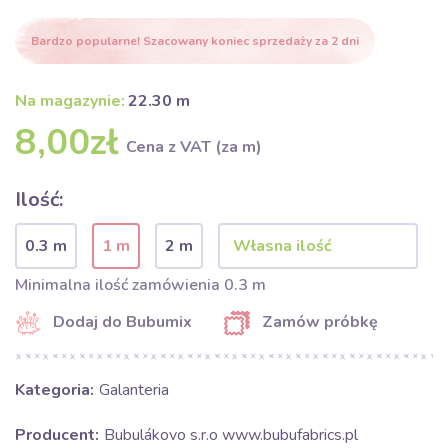
Bardzo popularne! Szacowany koniec sprzedaży za 2 dni
Na magazynie:
22.30 m
8,00zł
Cena z VAT (za m)
Ilość:
0.3 m
1 m
2 m
Minimalna ilość zamówienia 0.3 m
Dodaj do Bubumix
Zamów próbkę
Kategoria:
Galanteria
Producent:
Bubulákovo s.r.o www.bubufabrics.pl