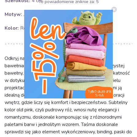
Szerokość:
4 cm
To powiadomienie zniknie za:
5
Motyw:
Jednokolorowe
Kolor:
Różowy
Odkryj naturalne piękno i wszechstronność taśmy
bawełnianej 4 cm old pink. Wykonana w 100% z czystej
bawełny, ta wysokiej jakości taśma gwarantuje delikatność
w dotyku, przewiewność i trwałość, niezbędną w wielu
projektach. Bawełna jest przyjazna dla skóry, co czyni ją
idealną do odzieży, akcesoriów dziecięcych oraz dekoracji
wnętrz, gdzie liczy się komfort i bezpieczeństwo. Subtelny
kolor old pink, czyli pudrowy róż, wnosi nutę elegancji i
romantyzmu, doskonale komponując się z różnorodnymi
paletami barw i jednolitym wzorem. Taśma doskonale
sprawdzi się jako element wykończeniowy, binding, paski do