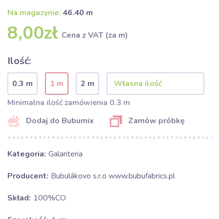
Na magazynie:
46.40 m
8,00zł
Cena z VAT (za m)
Ilość:
0.3 m
1 m
2 m
Minimalna ilość zamówienia 0.3 m
Dodaj do Bubumix
Zamów próbkę
Kategoria:
Galanteria
Producent:
Bubulákovo s.r.o www.bubufabrics.pl
Skład:
100%CO