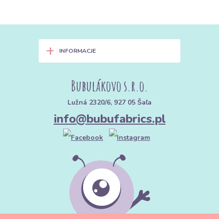
+
INFORMACJE
Bubulákovo s.r.o.
Lužná 2320/6, 927 05 Šaľa
info@bubufabrics.pl