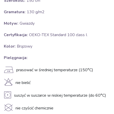
Szerokość:
150 cm
Gramatura:
130 g/m2
Motyw:
Gwiazdy
Certyfikacja:
OEKO-TEX Standard 100 class I.
Kolor:
Brązowy
Pielęgnacja:
E
prasować w średniej temperaturze (150°C)
H
nie bielić
V
suszyć w suszarce w niskiej temperaturze (do 60°C)
K
nie czyścić chemicznie