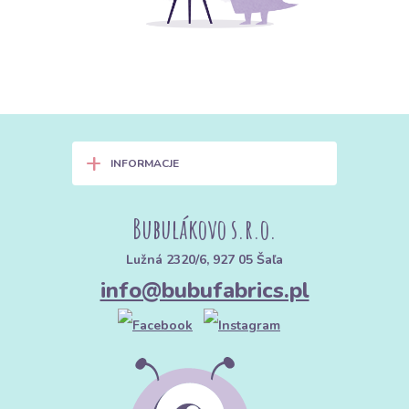
+
INFORMACJE
Bubulákovo s.r.o.
Lužná 2320/6, 927 05 Šaľa
info@bubufabrics.pl