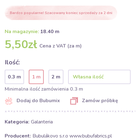
Bardzo popularne! Szacowany koniec sprzedaży za 2 dni
Na magazynie:
18.40 m
5,50zł
Cena z VAT (za m)
Ilość:
0.3 m
1 m
2 m
Minimalna ilość zamówienia 0.3 m
Dodaj do Bubumix
Zamów próbkę
Kategoria:
Galanteria
Producent:
Bubulákovo s.r.o www.bubufabrics.pl