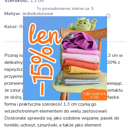
Szerokość:
1.3 cm
To powiadomienie zniknie za:
5
Motyw:
Jednokolorowe
Kolor:
Różowy
Poznaj nasz bawełniany sznur płaski o szerokości 1.3 cm w
delikatnym, jasnoróżowym kolorze. Wykonany w 100% z
najwyższej jakości bawełny, jest niezwykle miękki i
przyjemny w dotyku. Naturalny skład gwarantuje
przewiewność, trwałość i komfort użytkowania, sprawiając,
że sznur jest idealny do projektów wymagających kontaktu
ze skórą, takich jak odzież czy akcesoria dla dzieci. Płaska
forma i praktyczna szerokość 1.3 cm czynią go
wszechstronnym elementem do wielu zastosowań.
Doskonale sprawdzi się jako ozdobne wiązanie, pasek do
torebki, uchwyt, sznurówki, a także jako element