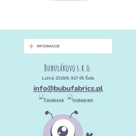
+
INFORMACJE
Bubulákovo s.r.o.
Lužná 2320/6, 927 05 Šaľa
info@bubufabrics.pl