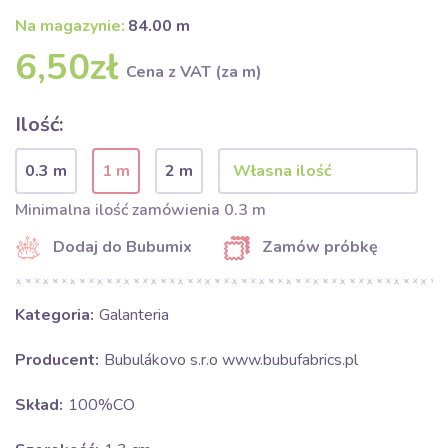
Na magazynie:
84.00 m
6,50zł
Cena z VAT (za m)
Ilość:
0.3 m
1 m
2 m
Minimalna ilość zamówienia 0.3 m
Dodaj do Bubumix
Zamów próbkę
Kategoria:
Galanteria
Producent:
Bubulákovo s.r.o www.bubufabrics.pl
Skład:
100%CO