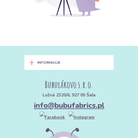
+
INFORMACJE
Bubulákovo s.r.o.
Lužná 2320/6, 927 05 Šaľa
info@bubufabrics.pl