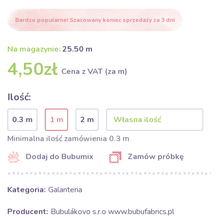
Bardzo popularne! Szacowany koniec sprzedaży za 3 dni
Na magazynie:
25.50 m
4,50zł
Cena z VAT (za m)
Ilość:
0.3 m
1 m
2 m
Minimalna ilość zamówienia 0.3 m
Dodaj do Bubumix
Zamów próbkę
Kategoria:
Galanteria
Producent:
Bubulákovo s.r.o www.bubufabrics.pl