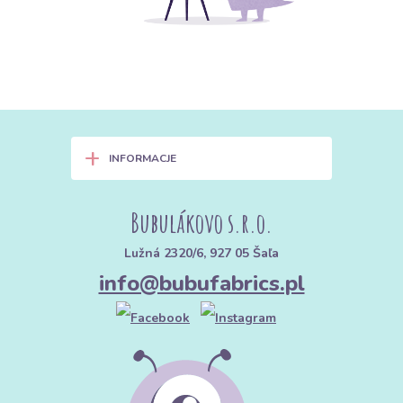
+
INFORMACJE
Bubulákovo s.r.o.
Lužná 2320/6, 927 05 Šaľa
info@bubufabrics.pl