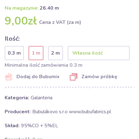
Na magazynie:
26.40 m
9,00zł
Cena z VAT (za m)
Ilość:
0.3 m
1 m
2 m
Minimalna ilość zamówienia 0.3 m
Dodaj do Bubumix
Zamów próbkę
Kategoria:
Galanteria
Producent:
Bubulákovo s.r.o www.bubufabrics.pl
Skład:
95%CO + 5%EL