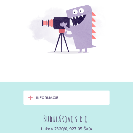
+
INFORMACJE
Bubulákovo s.r.o.
Lužná 2320/6, 927 05 Šaľa