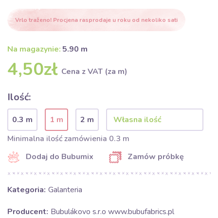
Vrlo traženo! Procjena rasprodaje u roku od nekoliko sati
Na magazynie:
5.90 m
4,50zł
Cena z VAT (za m)
Ilość:
0.3 m
1 m
2 m
Minimalna ilość zamówienia 0.3 m
Dodaj do Bubumix
Zamów próbkę
Kategoria:
Galanteria
Producent:
Bubulákovo s.r.o www.bubufabrics.pl