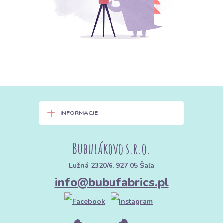
+
INFORMACJE
Bubulákovo s.r.o.
Lužná 2320/6, 927 05 Šaľa
info@bubufabrics.pl