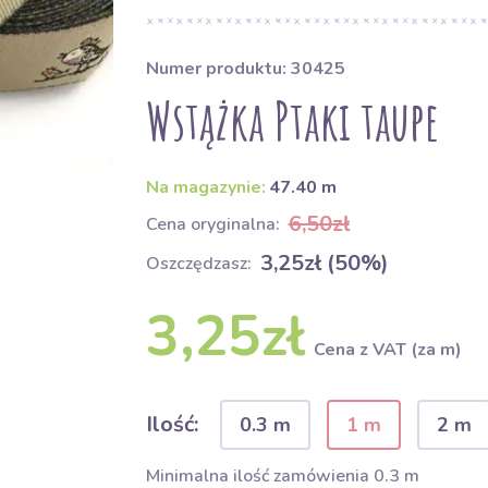
Numer produktu: 30425
Wstążka Ptaki taupe
Na magazynie:
47.40 m
6,50zł
Cena oryginalna:
3,25zł (50%)
Oszczędzasz:
3,25zł
Cena z VAT (za m)
Ilość:
0.3 m
1 m
2 m
Minimalna ilość zamówienia 0.3 m