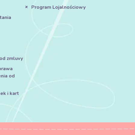
Program Lojalnościowy
tania
 od zmluvy
prawa
nia od
k i kart