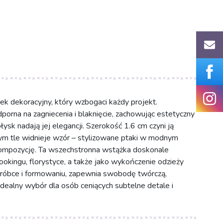
ek dekoracyjny, który wzbogaci każdy projekt.
orna na zagniecenia i blaknięcie, zachowując estetyczny
ysk nadają jej elegancji. Szerokość 1.6 cm czyni ją
ym tle widnieje wzór – stylizowane ptaki w modnym
 kompozycję. Ta wszechstronna wstążka doskonale
okingu, florystyce, a także jako wykończenie odzieży
róbce i formowaniu, zapewnia swobodę twórczą,
idealny wybór dla osób ceniących subtelne detale i