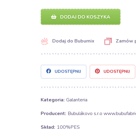
DODAJ DO KOSZYKA
Dodaj do Bubumix
Zamów 
UDOSTĘPNIJ
UDOSTĘPNIJ
Kategoria:
Galanteria
Producent:
Bubulákovo s.r.o www.bubufabric
Skład:
100%PES