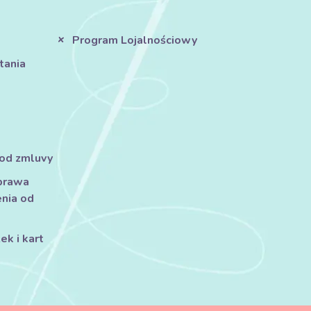
Program Lojalnościowy
tania
 od zmluvy
prawa
nia od
k i kart