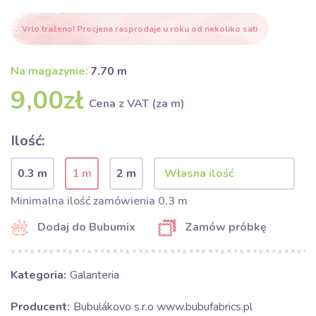
Vrlo traženo! Procjena rasprodaje u roku od nekoliko sati
Na magazynie:
7.70 m
9,00zł
Cena z VAT (za m)
Ilość:
0.3 m
1 m
2 m
Minimalna ilość zamówienia 0.3 m
Dodaj do Bubumix
Zamów próbkę
Kategoria:
Galanteria
Producent:
Bubulákovo s.r.o www.bubufabrics.pl