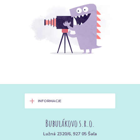
+
INFORMACJE
Bubulákovo s.r.o.
Lužná 2320/6, 927 05 Šaľa