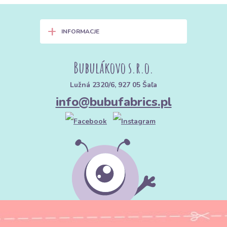
+
INFORMACJE
Bubulákovo s.r.o.
Lužná 2320/6, 927 05 Šaľa
info@bubufabrics.pl