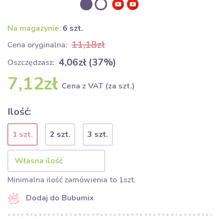
Na magazynie:
6 szt.
11,18zł
Cena oryginalna:
4,06zł (37%)
Oszczędzasz:
7,12zł
Cena z VAT (za szt.)
Ilość:
1 szt.
2 szt.
3 szt.
Minimalna ilość zamówienia to 1szt.
Dodaj do Bubumix