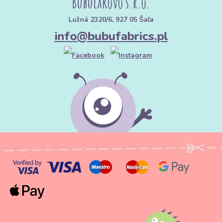
Bubulákovo s.r.o.
Lužná 2320/6, 927 05 Šaľa
info@bubufabrics.pl