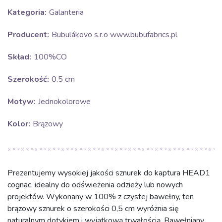
Kategoria:
Galanteria
Producent:
Bubulákovo s.r.o www.bubufabrics.pl
Skład:
100%CO
Szerokość:
0.5 cm
Motyw:
Jednokolorowe
Kolor:
Brązowy
Prezentujemy wysokiej jakości sznurek do kaptura HEAD1
cognac, idealny do odświeżenia odzieży lub nowych
projektów. Wykonany w 100% z czystej bawełny, ten
brązowy sznurek o szerokości 0,5 cm wyróżnia się
naturalnym dotykiem i wyjątkową trwałością. Bawełniany