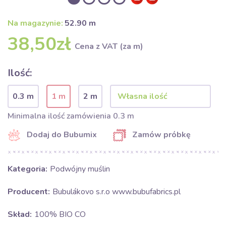
Na magazynie:
52.90 m
38,50zł
Cena z VAT (za m)
Ilość:
0.3 m
1 m
2 m
Minimalna ilość zamówienia 0.3 m
Dodaj do Bubumix
Zamów próbkę
Kategoria:
Podwójny muślin
Producent:
Bubulákovo s.r.o www.bubufabrics.pl
Skład:
100% BIO CO