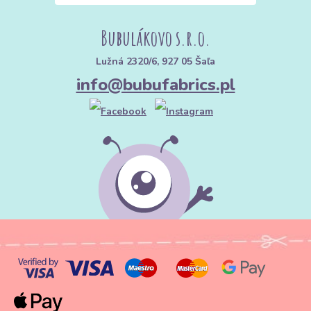
Bubulákovo s.r.o.
Lužná 2320/6, 927 05 Šaľa
info@bubufabrics.pl