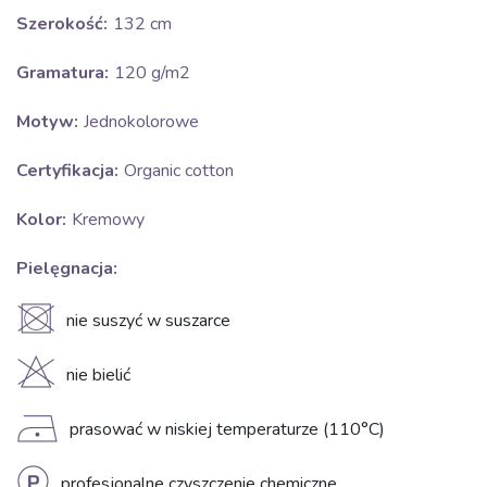
Szerokość:
132 cm
Gramatura:
120 g/m2
Motyw:
Jednokolorowe
Certyfikacja:
Organic cotton
Kolor:
Kremowy
Pielęgnacja:
U
nie suszyć w suszarce
H
nie bielić
D
prasować w niskiej temperaturze (110°C)
profesjonalne czyszczenie chemiczne