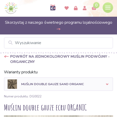
0
Skorzystaj z naszego świetnego programu lojalnościowego
POWRÓT NA JEDNOKOLOROWY MUŚLIN PODWÓJNY -
ORGANICZNY
Warianty produktu
MUŚLIN DOUBLE GAUZE SAND ORGANIC
Numer produktu: DG0022
Muślin double gauze ecru ORGANIC