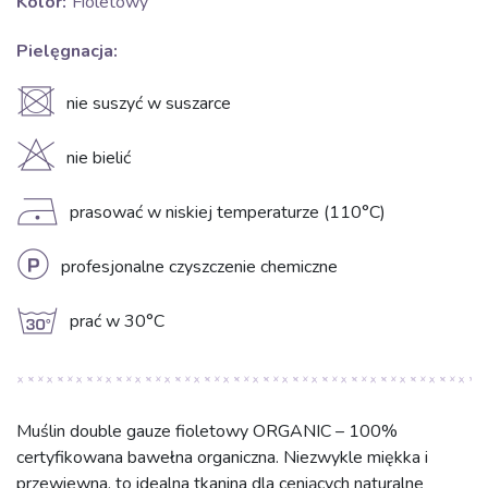
Kolor:
Fioletowy
Pielęgnacja:
U
nie suszyć w suszarce
H
nie bielić
D
prasować w niskiej temperaturze (110°C)
L
profesjonalne czyszczenie chemiczne
g
prać w 30°C
Muślin double gauze fioletowy ORGANIC – 100%
certyfikowana bawełna organiczna. Niezwykle miękka i
przewiewna, to idealna tkanina dla ceniących naturalne