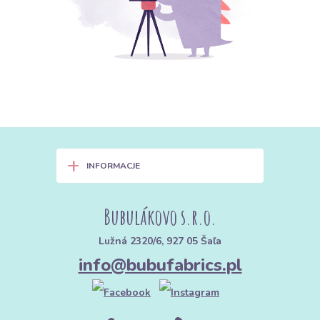
+
INFORMACJE
Bubulákovo s.r.o.
Lužná 2320/6, 927 05 Šaľa
info@bubufabrics.pl