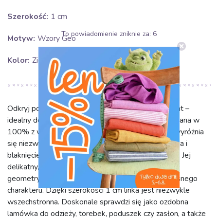
Szerokość:
1 cm
To powiadomienie zniknie za:
5
Motyw:
Wzory Geo
Kolor:
Zielony
Odkryj poliestrową plecioną linkę ZIG ZAG light mint –
idealny dodatek, który ożywi każdy projekt. Wykonana w
100% z wysokiej jakości poliestru (PES), linka ta wyróżnia
się niezwykłą trwałością, odpornością na zagniecenia i
blaknięcie, zapewniając długotrwały piękny wygląd. Jej
delikatny, miętowy zielony kolor oraz modny wzór
geometryczny (Geo) dodadzą świeżości i nowoczesnego
charakteru. Dzięki szerokości 1 cm linka jest niezwykle
wszechstronna. Doskonale sprawdzi się jako ozdobna
lamówka do odzieży, torebek, poduszek czy zasłon, a także