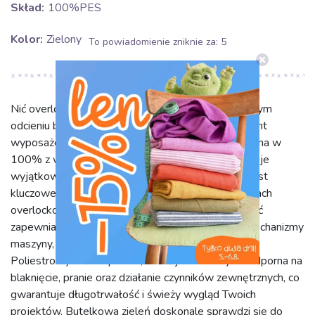
Skład:
100%PES
Kolor:
Zielony
To powiadomienie zniknie za:
4
Nić overlockowa o długości 2700 metrów w pięknym
odcieniu butelkowej zieleni to niezastąpiony element
wyposażenia każdej pracowni krawieckiej. Wykonana w
100% z wysokiej jakości poliestru (PES), gwarantuje
wyjątkową trwałość i odporność na zerwanie, co jest
kluczowe podczas intensywnego szycia na maszynach
overlockowych. Jej gładka struktura i równa grubość
zapewniają bezproblemowe prowadzenie przez mechanizmy
maszyny, minimalizując ryzyko plątania i zrywania.
Poliestrowy skład sprawia, że nić jest niezwykle odporna na
blaknięcie, pranie oraz działanie czynników zewnętrznych, co
gwarantuje długotrwałość i świeży wygląd Twoich
projektów. Butelkowa zieleń doskonale sprawdzi się do