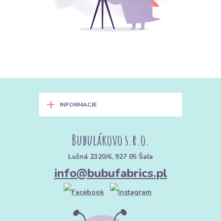
+
INFORMACJE
Bubulákovo s.r.o.
Lužná 2320/6, 927 05 Šaľa
info@bubufabrics.pl