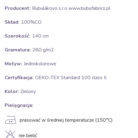
Producent:
Bubulákovo s.r.o www.bubufabrics.pl
Skład:
100%CO
Szerokość:
140 cm
Gramatura:
280 g/m2
Motyw:
Jednokolorowe
Certyfikacja:
OEKO-TEX Standard 100 class II.
Kolor:
Zielony
Pielęgnacja:
E
prasować w średniej temperaturze (150°C)
H
nie bielić