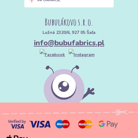
INFORMACJE
Bubulákovo s.r.o.
Lužná 2320/6, 927 05 Šaľa
info@bubufabrics.pl