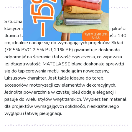
Sztuczna skóra MATELASSE blanc łączy elegancję
klasycznej bieli z wyjątkową trwałością. Ta wysokiej jakości
tkanina tapicerska, o gramaturze 650 g/m2 i szerokości 140
cm, idealnie nadaje się do wymagających projektów. Skład
(76.5% PVC, 2.5% PU, 21% PE) gwarantuje doskonałą
odporność na ścieranie i łatwość czyszczenia, co zapewnia
jej długotrwałość. MATELASSE blanc doskonale sprawdzi
się do tapicerowania mebli, nadając im nowoczesny,
luksusowy charakter. Jest także idealna do toreb,
akcesoriów, motoryzacji czy elementów dekoracyjnych.
Jednolita powierzchnia w czystej bieli dodaje elegancji i
pasuje do wielu stylów wnętrzarskich. Wybierz ten materiał
dla projektów wymagających solidności, nieskazitelnego
wyglądu i łatwej pielęgnacji.