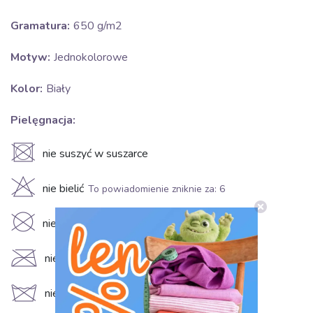
Gramatura:
650 g/m2
Motyw:
Jednokolorowe
Kolor:
Biały
Pielęgnacja:
U
nie suszyć w suszarce
H
nie bielić
To powiadomienie zniknie za:
5
K
nie czyścić chemicznie
C
nie prasować
d
nie prać