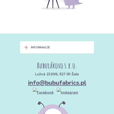
+
INFORMACJE
Bubulákovo s.r.o.
Lužná 2320/6, 927 05 Šaľa
info@bubufabrics.pl