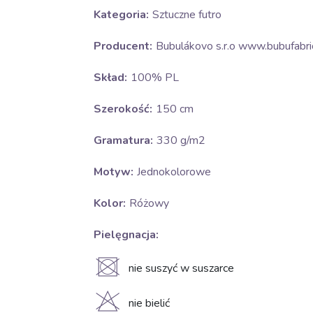
Kategoria:
Sztuczne futro
Producent:
Bubulákovo s.r.o www.bubufabric
Skład:
100% PL
Szerokość:
150 cm
Gramatura:
330 g/m2
Motyw:
Jednokolorowe
Kolor:
Różowy
Pielęgnacja:
U
nie suszyć w suszarce
H
nie bielić