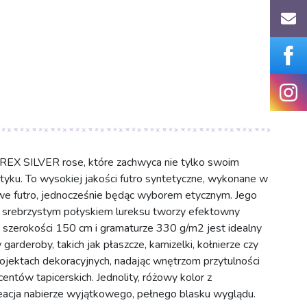
UREX SILVER rose, które zachwyca nie tylko swoim
tyku. To wysokiej jakości futro syntetyczne, wykonane w
iwe futro, jednocześnie będąc wyborem etycznym. Jego
, srebrzystym połyskiem lureksu tworzy efektowny
o szerokości 150 cm i gramaturze 330 g/m2 jest idealny
arderoby, takich jak płaszcze, kamizelki, kołnierze czy
ojektach dekoracyjnych, nadając wnętrzom przytulności
entów tapicerskich. Jednolity, różowy kolor z
reacja nabierze wyjątkowego, pełnego blasku wyglądu.