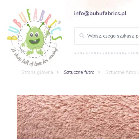
info@bubufabrics.pl
Strona główna
Sztuczne futro
Sztuczne futr