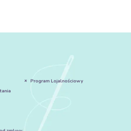
Program Lojalnościowy
tania
 od zmluvy