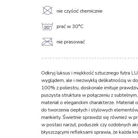
K
nie czyścić chemicznie
g
prać w 30°C
C
nie prasować
Odkryj luksus i miękkość sztucznego futra L
wyglądem, ale i niezwykłą delikatnością w do
100% z poliestru, doskonale imituje prawdz
puszysta struktura w połączeniu z subtelnym
materiał o eleganckim charakterze. Materiał 
do tworzenia ciepłych i stylowych elementów g
mankiety. Świetnie sprawdzi się również w pr
w postaci narzut, poduszek czy ozdobnych akc
błyszczącymi refleksami sprawia, że każda k