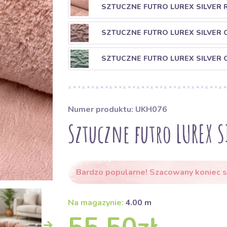
SZTUCZNE FUTRO LUREX SILVER 
SZTUCZNE FUTRO LUREX SILVER 
SZTUCZNE FUTRO LUREX SILVER 
Numer produktu: UKH076
Sztuczne futro LUREX S
Bardzo popularne! Szacowany koniec s
Na magazynie:
4.00 m