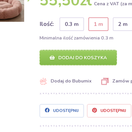
55,50zł
Cena z VAT (za m
Ilość:
0.3 m
1 m
2 m
Minimalna ilość zamówienia 0.3 m
DODAJ DO KOSZYKA
Dodaj do Bubumix
Zamów 
UDOSTĘPNIJ
UDOSTĘPNIJ