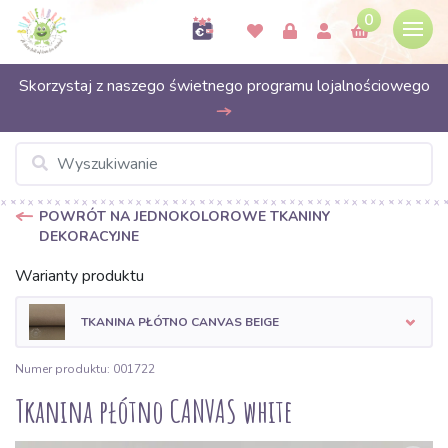
0
Skorzystaj z naszego świetnego programu lojalnościowego
POWRÓT NA JEDNOKOLOROWE TKANINY
DEKORACYJNE
Warianty produktu
TKANINA PŁÓTNO CANVAS BEIGE
Numer produktu: 001722
Tkanina płótno CANVAS white