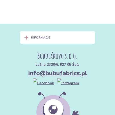
+
INFORMACJE
Bubulákovo s.r.o.
Lužná 2320/6, 927 05 Šaľa
info@bubufabrics.pl