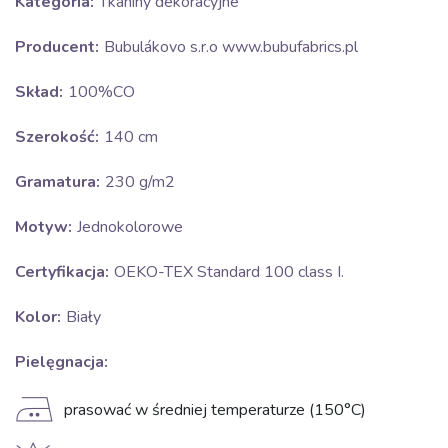
Kategoria:
Tkaniny dekoracyjne
Producent:
Bubulákovo s.r.o www.bubufabrics.pl
Skład:
100%CO
Szerokość:
140 cm
Gramatura:
230 g/m2
Motyw:
Jednokolorowe
Certyfikacja:
OEKO-TEX Standard 100 class I.
Kolor:
Biały
Pielęgnacja:
E
prasować w średniej temperaturze (150°C)