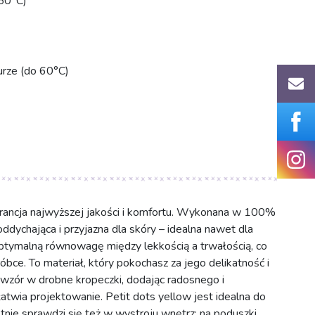
50°C)
urze (do 60°C)
arancja najwyższej jakości i komfortu. Wykonana w 100%
oddychająca i przyjazna dla skóry – idealna nawet dla
tymalną równowagę między lekkością a trwałością, co
bce. To materiał, który pokochasz za jego delikatność i
y wzór w drobne kropeczki, dodając radosnego i
twia projektowanie. Petit dots yellow jest idealna do
etnie sprawdzi się też w wystroju wnętrz: na poduszki,