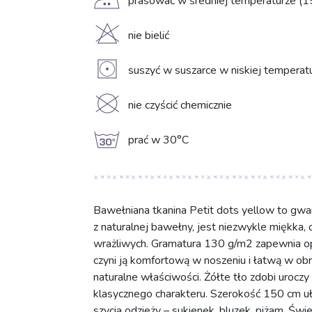
E
prasować w średniej temperaturze (1
H
nie bielić
V
suszyć w suszarce w niskiej temperat
K
nie czyścić chemicznie
g
prać w 30°C
Bawełniana tkanina Petit dots yellow to gw
z naturalnej bawełny, jest niezwykle miękka, 
wrażliwych. Gramatura 130 g/m2 zapewnia op
czyni ją komfortową w noszeniu i łatwą w obró
naturalne właściwości. Żółte tło zdobi urocz
klasycznego charakteru. Szerokość 150 cm uła
szycia odzieży – sukienek, bluzek, piżam. Świ