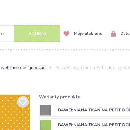
SZUKAJ
Moje ulubione
Zalog
awełniane designerskie
Bawełniana tkanina Petit dots yello
Warianty produktu
BAWEŁNIANA TKANINA PETIT DO
BAWEŁNIANA TKANINA PETIT DOT