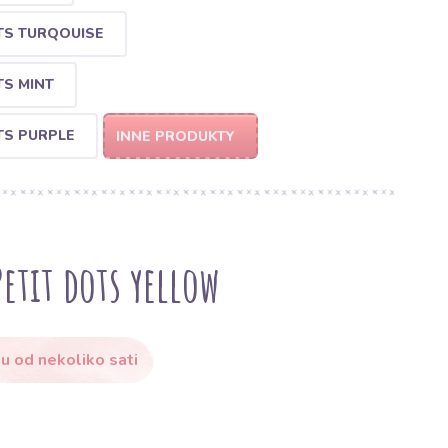
TS TURQOUISE
TS MINT
TS PURPLE
INNE PRODUKTY
tit dots yellow
u od nekoliko sati