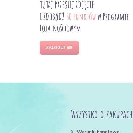
TUTAJ PRZEŚLIJ ZDJĘCIE
I ZDOBĄDŹ
50 punktów
w Programie
Lojalnościowym
ZALOGUJ SIĘ
Wszystko o zakupach
Warunki handlowe