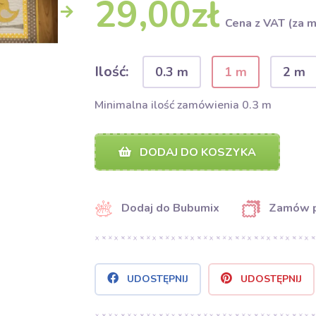
29,00zł
Cena z VAT (za m
Ilość:
0.3 m
1 m
2 m
Minimalna ilość zamówienia 0.3 m
DODAJ DO KOSZYKA
Dodaj do Bubumix
Zamów 
UDOSTĘPNIJ
UDOSTĘPNIJ