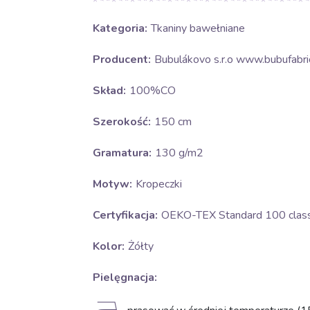
Kategoria:
Tkaniny bawełniane
Producent:
Bubulákovo s.r.o www.bubufabric
Skład:
100%CO
Szerokość:
150 cm
Gramatura:
130 g/m2
Motyw:
Kropeczki
Certyfikacja:
OEKO-TEX Standard 100 class 
Kolor:
Żółty
Pielęgnacja: