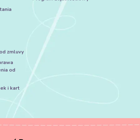
tania
 od zmluvy
prawa
nia od
k i kart