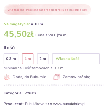
Vrlo traženo! Procjena rasprodaje u roku od nekoliko sati
Na magazynie:
4.30 m
45,50zł
Cena z VAT (za m)
Ilość:
0.3 m
1 m
2 m
Minimalna ilość zamówienia 0.3 m
Dodaj do Bubumix
Zamów próbkę
Kategoria:
Sztruks
Producent:
Bubulákovo s.r.o www.bubufabrics.pl