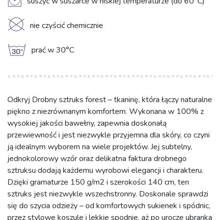
V
suszyć w suszarce w niskiej temperaturze (do 60°C)
K
nie czyścić chemicznie
g
prać w 30°C
Odkryj Drobny sztruks forest – tkaninę, która łączy naturalne
piękno z niezrównanym komfortem. Wykonana w 100% z
wysokiej jakości bawełny, zapewnia doskonałą
przewiewność i jest niezwykle przyjemna dla skóry, co czyni
ją idealnym wyborem na wiele projektów. Jej subtelny,
jednokolorowy wzór oraz delikatna faktura drobnego
sztruksu dodają każdemu wyrobowi elegancji i charakteru.
Dzięki gramaturze 150 g/m2 i szerokości 140 cm, ten
sztruks jest niezwykle wszechstronny. Doskonale sprawdzi
się do szycia odzieży – od komfortowych sukienek i spódnic,
przez stylowe koszule i lekkie spodnie, aż po urocze ubranka