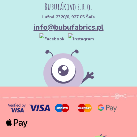
Bubulákovo s.r.o.
Lužná 2320/6, 927 05 Šaľa
info@bubufabrics.pl