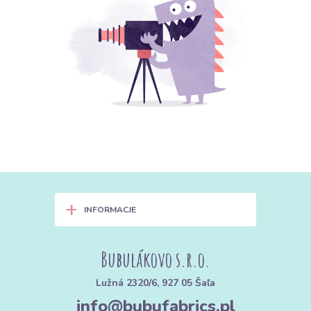
+
INFORMACJE
Bubulákovo s.r.o.
Lužná 2320/6, 927 05 Šaľa
info@bubufabrics.pl