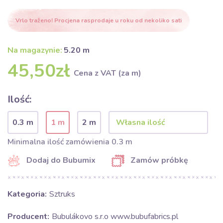
Vrlo traženo! Procjena rasprodaje u roku od nekoliko sati
Na magazynie:
5.20 m
45,50zł
Cena z VAT (za m)
Ilość:
0.3 m
1 m
2 m
Minimalna ilość zamówienia 0.3 m
Dodaj do Bubumix
Zamów próbkę
Kategoria:
Sztruks
Producent:
Bubulákovo s.r.o www.bubufabrics.pl