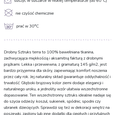
V
suszyć w suszarce w niskiej temperaturze (do 60°C)
K
nie czyścić chemicznie
g
prać w 30°C
Drobny Sztruks terra to 100% bawełniana tkanina,
zachwycająca miękkością i aksamitną fakturą z drobnymi
prążkami. Lekka i przewiewna, z gramaturą 145 g/m2, jest
bardzo przyjemna dla skóry, zapewniając komfort noszenia
przez cały rok. Jej naturalny skład gwarantuje oddychalność i
trwałość. Głęboki brązowy kolor ziemi dodaje elegancji i
naturalnego uroku, a jednolity wzór ułatwia wszechstronne
dopasowanie. Ten wszechstronny sztruks idealnie nadaje się
do szycia odzieży: koszul, sukienek, spódnic, spodni czy
ubranek dziecięcych. Sprawdzi się też w dekoracji wnętrz na
poszewki, zasłony lub inne dodatki dla ciepłych i przytulnych