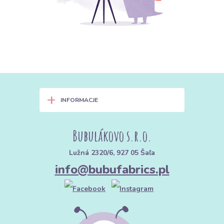
+
INFORMACJE
Bubulákovo s.r.o.
Lužná 2320/6, 927 05 Šaľa
info@bubufabrics.pl