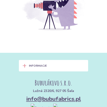
+
INFORMACJE
Bubulákovo s.r.o.
Lužná 2320/6, 927 05 Šaľa
info@bubufabrics.pl