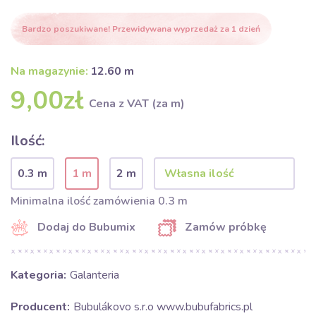
Bardzo poszukiwane! Przewidywana wyprzedaż za 1 dzień
Na magazynie:
12.60 m
9,00zł
Cena z VAT (za m)
Ilość:
0.3 m
1 m
2 m
Minimalna ilość zamówienia 0.3 m
Dodaj do Bubumix
Zamów próbkę
Kategoria:
Galanteria
Producent:
Bubulákovo s.r.o www.bubufabrics.pl