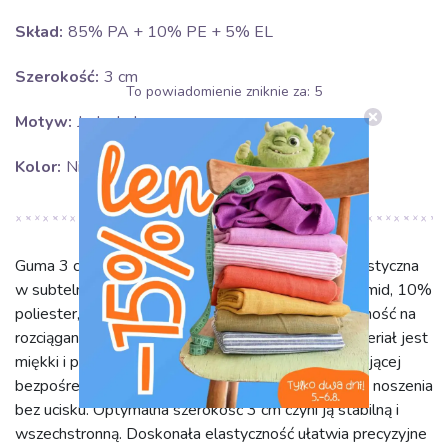
Skład:
85% PA + 10% PE + 5% EL
Szerokość:
3 cm
To powiadomienie zniknie za:
5
Motyw:
Jednokolorowe
Kolor:
Niebieski
Guma 3 cm cloud blue to jednokolorowa taśma elastyczna
w subtelnym odcieniu błękitu. Jej skład (85% poliamid, 10%
poliester, 5% elastan) gwarantuje trwałość, odporność na
rozciąganie i długotrwałe zachowanie kształtu. Materiał jest
miękki i przyjemny w dotyku, idealny do odzieży mającej
bezpośredni kontakt ze skórą, zapewniając komfort noszenia
bez ucisku. Optymalna szerokość 3 cm czyni ją stabilną i
wszechstronną. Doskonała elastyczność ułatwia precyzyjne