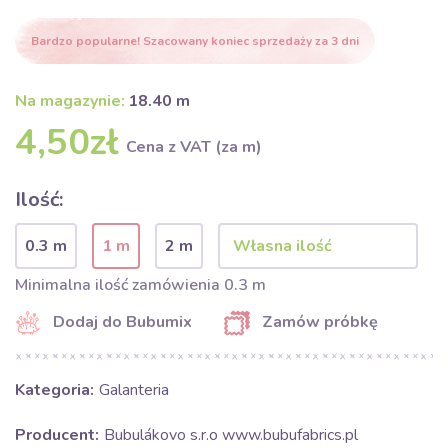
Bardzo popularne! Szacowany koniec sprzedaży za 3 dni
Na magazynie:
18.40 m
4,50zł
Cena z VAT (za m)
Ilość:
0.3 m
1 m
2 m
Minimalna ilość zamówienia 0.3 m
Dodaj do Bubumix
Zamów próbkę
Kategoria:
Galanteria
Producent:
Bubulákovo s.r.o www.bubufabrics.pl