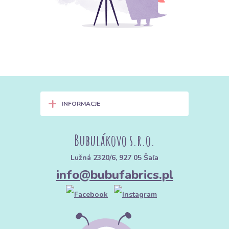
+
INFORMACJE
Bubulákovo s.r.o.
Lužná 2320/6, 927 05 Šaľa
info@bubufabrics.pl