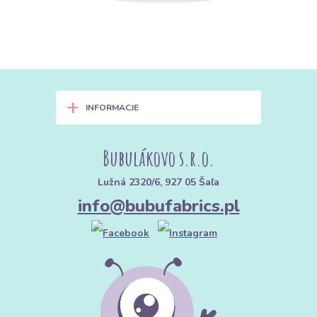
+
INFORMACJE
Bubulákovo s.r.o.
Lužná 2320/6, 927 05 Šaľa
info@bubufabrics.pl