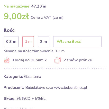
Na magazynie:
47.20 m
9,00zł
Cena z VAT (za m)
Ilość:
0.3 m
1 m
2 m
Minimalna ilość zamówienia 0.3 m
Dodaj do Bubumix
Zamów próbkę
Kategoria:
Galanteria
Producent:
Bubulákovo s.r.o www.bubufabrics.pl
Skład:
95%CO + 5%EL