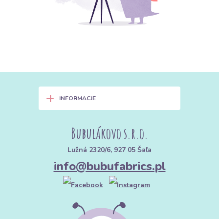
+
INFORMACJE
Bubulákovo s.r.o.
Lužná 2320/6, 927 05 Šaľa
info@bubufabrics.pl