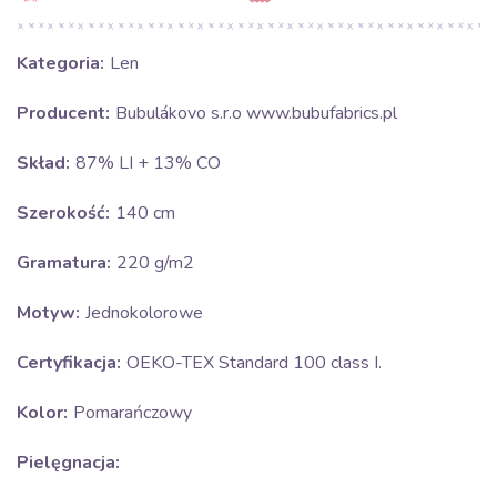
Kategoria:
Len
Producent:
Bubulákovo s.r.o www.bubufabrics.pl
Skład:
87% LI + 13% CO
Szerokość:
140 cm
Gramatura:
220 g/m2
Motyw:
Jednokolorowe
Certyfikacja:
OEKO-TEX Standard 100 class I.
Kolor:
Pomarańczowy
Pielęgnacja: