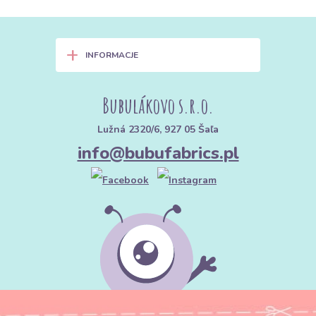
+
INFORMACJE
Bubulákovo s.r.o.
Lužná 2320/6, 927 05 Šaľa
info@bubufabrics.pl