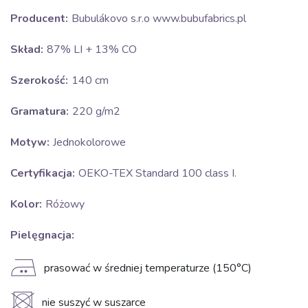
Producent:
Bubulákovo s.r.o www.bubufabrics.pl
Skład:
87% LI + 13% CO
Szerokość:
140 cm
Gramatura:
220 g/m2
Motyw:
Jednokolorowe
Certyfikacja:
OEKO-TEX Standard 100 class I.
Kolor:
Różowy
Pielęgnacja:
E
prasować w średniej temperaturze (150°C)
U
nie suszyć w suszarce