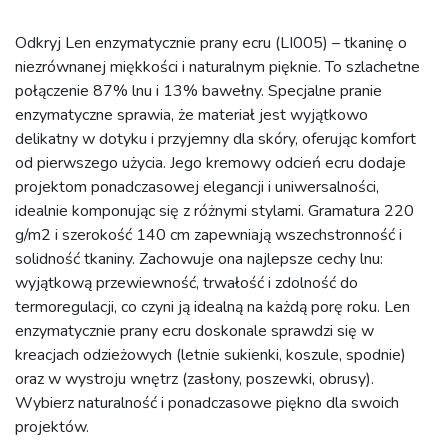
Odkryj Len enzymatycznie prany ecru (LI005) – tkaninę o
niezrównanej miękkości i naturalnym pięknie. To szlachetne
połączenie 87% lnu i 13% bawełny. Specjalne pranie
enzymatyczne sprawia, że materiał jest wyjątkowo
delikatny w dotyku i przyjemny dla skóry, oferując komfort
od pierwszego użycia. Jego kremowy odcień ecru dodaje
projektom ponadczasowej elegancji i uniwersalności,
idealnie komponując się z różnymi stylami. Gramatura 220
g/m2 i szerokość 140 cm zapewniają wszechstronność i
solidność tkaniny. Zachowuje ona najlepsze cechy lnu:
wyjątkową przewiewność, trwałość i zdolność do
termoregulacji, co czyni ją idealną na każdą porę roku. Len
enzymatycznie prany ecru doskonale sprawdzi się w
kreacjach odzieżowych (letnie sukienki, koszule, spodnie)
oraz w wystroju wnętrz (zasłony, poszewki, obrusy).
Wybierz naturalność i ponadczasowe piękno dla swoich
projektów.