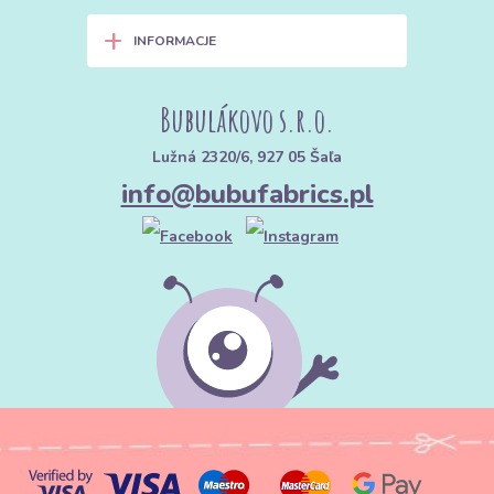
+
INFORMACJE
Bubulákovo s.r.o.
Lužná 2320/6, 927 05 Šaľa
info@bubufabrics.pl