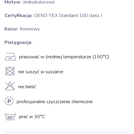
Motyw:
Jednokolorowe
Certyfikacja:
OEKO-TEX Standard 100 class I.
Kolor:
Kremowy
Pielęgnacja:
E
prasować w średniej temperaturze (150°C)
U
nie suszyć w suszarce
H
nie bielić
L
profesjonalne czyszczenie chemiczne
g
prać w 30°C