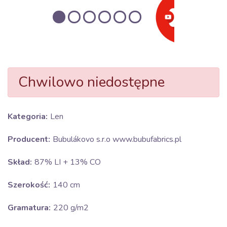
Chwilowo niedostępne
Kategoria:
Len
Producent:
Bubulákovo s.r.o www.bubufabrics.pl
Skład:
87% LI + 13% CO
Szerokość:
140 cm
Gramatura:
220 g/m2