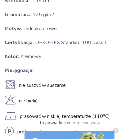
Szerokość:
135 cm
Gramatura:
125 g/m2
Motyw:
Jednokolorowe
Certyfikacja:
OEKO-TEX Standard 100 class I.
Kolor:
Kremowy
Pielęgnacja:
U
nie suszyć w suszarce
H
nie bielić
D
prasować w niskiej temperaturze (110°C)
To powiadomienie zniknie za:
4
L
profesjonalne czyszczenie chemiczne