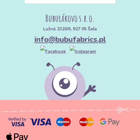
Bubulákovo s.r.o.
Lužná 2320/6, 927 05 Šaľa
info@bubufabrics.pl