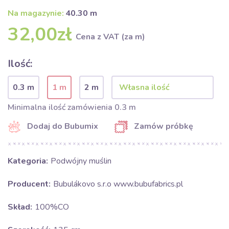
Na magazynie:
40.30 m
32,00zł
Cena z VAT (za m)
Ilość:
0.3 m
1 m
2 m
Minimalna ilość zamówienia 0.3 m
Dodaj do Bubumix
Zamów próbkę
Kategoria:
Podwójny muślin
Producent:
Bubulákovo s.r.o www.bubufabrics.pl
Skład:
100%CO