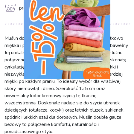
g
prać w 30°C
Muślin double gauze w kolorze kremowym to wyjątkowo
miękka i przewiewna tkanina, w 100% z naturalnej bawełny.
Jej unikalna struktura (dwie delikatne warstwy gazy luźno
połączone) tworzy subtelną teksturę i zapewnia doskonałą
cyrkulację powietrza. Z gramaturą 125 g/m2 jest lekki i
niezwykle przyjemny dla skóry, stając się jeszcze bardziej
miękki po każdym praniu. To idealny wybór dla wrażliwej
skóry, niemowląt i dzieci. Szerokość 135 cm oraz
uniwersalny kolor kremowy czynią tę tkaninę
wszechstronną. Doskonale nadaje się do szycia ubranek
dziecięcych (otulacze, kocyki) oraz letnich bluzek, sukienek,
spódnic i lekkich szali dla dorosłych. Muślin double gauze
beżowy to połączenie komfortu, naturalności i
ponadczasowego stylu.