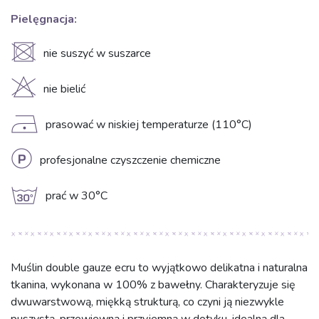
Pielęgnacja:
U
nie suszyć w suszarce
H
nie bielić
D
prasować w niskiej temperaturze (110°C)
L
profesjonalne czyszczenie chemiczne
g
prać w 30°C
Muślin double gauze ecru to wyjątkowo delikatna i naturalna
tkanina, wykonana w 100% z bawełny. Charakteryzuje się
dwuwarstwową, miękką strukturą, co czyni ją niezwykle
puszystą, przewiewną i przyjemną w dotyku, idealną dla