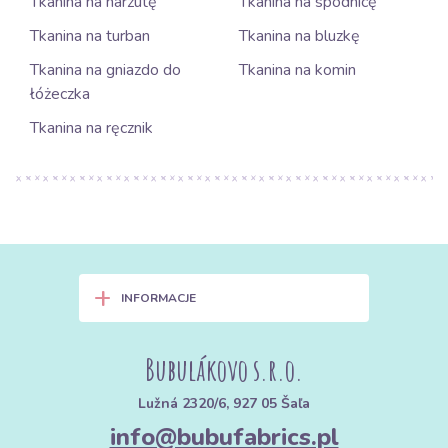
Tkanina na narzutę
Tkanina na spódnicę
Tkanina na turban
Tkanina na bluzkę
Tkanina na gniazdo do
Tkanina na komin
łóżeczka
Tkanina na ręcznik
+
INFORMACJE
Bubulákovo s.r.o.
Lužná 2320/6, 927 05 Šaľa
info@bubufabrics.pl