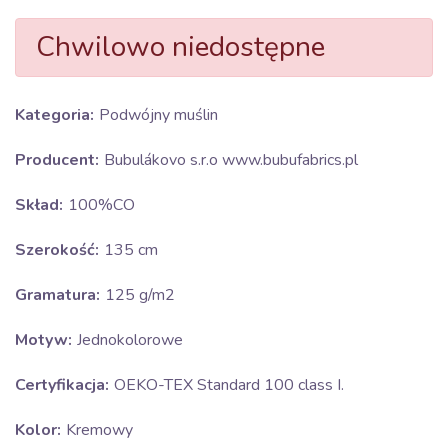
Chwilowo niedostępne
Kategoria:
Podwójny muślin
Producent:
Bubulákovo s.r.o www.bubufabrics.pl
Skład:
100%CO
Szerokość:
135 cm
Gramatura:
125 g/m2
Motyw:
Jednokolorowe
Certyfikacja:
OEKO-TEX Standard 100 class I.
Kolor:
Kremowy