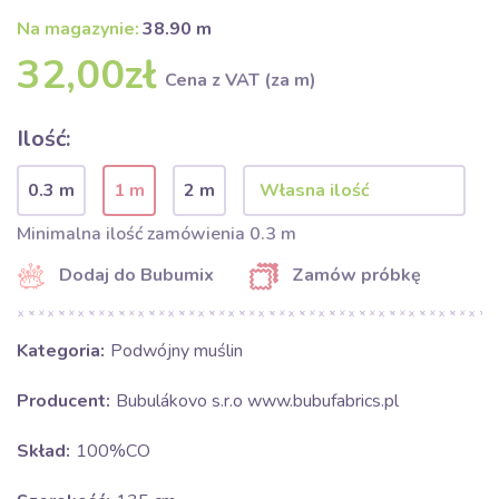
Na magazynie:
38.90 m
32,00zł
Cena z VAT (za m)
Ilość:
0.3 m
1 m
2 m
Minimalna ilość zamówienia 0.3 m
Dodaj do Bubumix
Zamów próbkę
Kategoria:
Podwójny muślin
Producent:
Bubulákovo s.r.o www.bubufabrics.pl
Skład:
100%CO