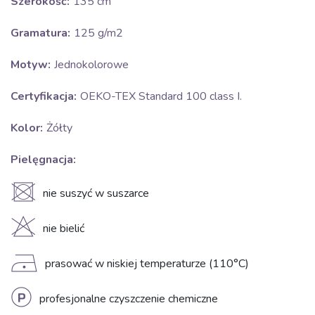
Szerokość:
135 cm
Gramatura:
125 g/m2
Motyw:
Jednokolorowe
Certyfikacja:
OEKO-TEX Standard 100 class I.
Kolor:
Żółty
Pielęgnacja:
U
nie suszyć w suszarce
H
nie bielić
D
prasować w niskiej temperaturze (110°C)
L
profesjonalne czyszczenie chemiczne