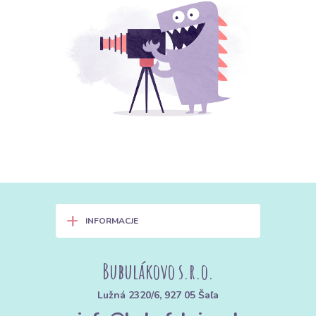
+
INFORMACJE
Bubulákovo s.r.o.
Lužná 2320/6, 927 05 Šaľa