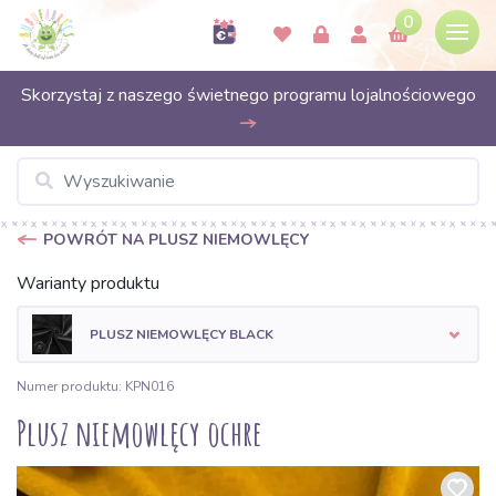
0
Skorzystaj z naszego świetnego programu lojalnościowego
POWRÓT NA PLUSZ NIEMOWLĘCY
Warianty produktu
PLUSZ NIEMOWLĘCY BLACK
Numer produktu: KPN016
Plusz niemowlęcy ochre