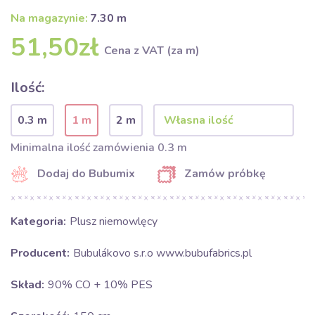
Na magazynie:
7.30 m
51,50zł
Cena z VAT (za m)
Ilość:
0.3 m
1 m
2 m
Minimalna ilość zamówienia 0.3 m
Dodaj do Bubumix
Zamów próbkę
Kategoria:
Plusz niemowlęcy
Producent:
Bubulákovo s.r.o www.bubufabrics.pl
Skład:
90% CO + 10% PES