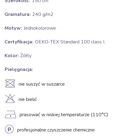
Szerokość:
150 cm
Gramatura:
240 g/m2
Motyw:
Jednokolorowe
Certyfikacja:
OEKO-TEX Standard 100 class I.
Kolor:
Żółty
Pielęgnacja:
U
nie suszyć w suszarce
H
nie bielić
D
prasować w niskiej temperaturze (110°C)
L
profesjonalne czyszczenie chemiczne