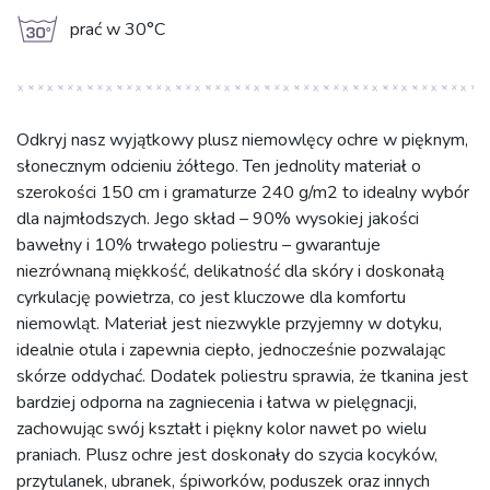
g
prać w 30°C
Odkryj nasz wyjątkowy plusz niemowlęcy ochre w pięknym,
słonecznym odcieniu żółtego. Ten jednolity materiał o
szerokości 150 cm i gramaturze 240 g/m2 to idealny wybór
dla najmłodszych. Jego skład – 90% wysokiej jakości
bawełny i 10% trwałego poliestru – gwarantuje
niezrównaną miękkość, delikatność dla skóry i doskonałą
cyrkulację powietrza, co jest kluczowe dla komfortu
niemowląt. Materiał jest niezwykle przyjemny w dotyku,
idealnie otula i zapewnia ciepło, jednocześnie pozwalając
skórze oddychać. Dodatek poliestru sprawia, że tkanina jest
bardziej odporna na zagniecenia i łatwa w pielęgnacji,
zachowując swój kształt i piękny kolor nawet po wielu
praniach. Plusz ochre jest doskonały do szycia kocyków,
przytulanek, ubranek, śpiworków, poduszek oraz innych