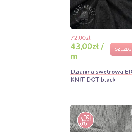
72,00zł
43,00zł /
SZCZEG
m
Dzianina swetrowa BI
KNIT DOT black