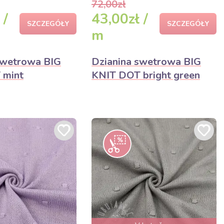
72,00zł
 /
43,00zł /
SZCZEGÓŁY
SZCZEGÓŁY
m
swetrowa BIG
Dzianina swetrowa BIG
 mint
KNIT DOT bright green