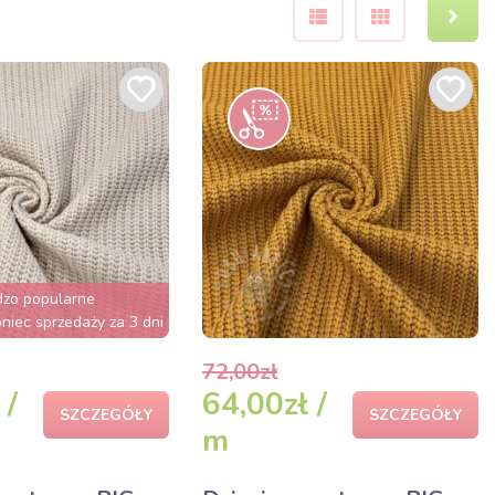
dzo popularne
iec sprzedaży za 3 dni
72,00zł
 /
64,00zł /
SZCZEGÓŁY
SZCZEGÓŁY
m