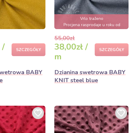
Vrlo traženo
Procjena rasprodaje u roku od
nekoliko sati
55,00zł
 /
38,00zł /
SZCZEGÓŁY
SZCZEGÓŁY
m
 swetrowa BABY
Dzianina swetrowa BABY
e
KNIT steel blue