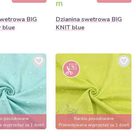
m
swetrowa BIG
Dzianina swetrowa BIG
 blue
KNIT blue
zo poszukiwane
Bardzo poszukiwane
 wyprzedaż za 1 dzień
Przewidywana wyprzedaż za 1 dzień