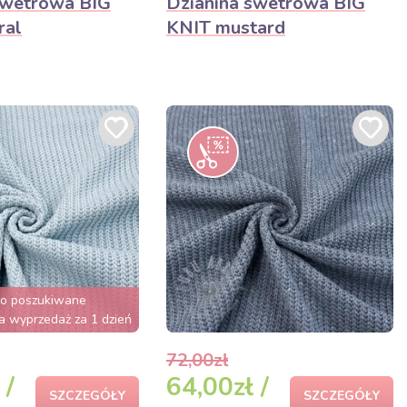
swetrowa BIG
Dzianina swetrowa BIG
ral
KNIT mustard
zo poszukiwane
 wyprzedaż za 1 dzień
72,00zł
 /
64,00zł /
SZCZEGÓŁY
SZCZEGÓŁY