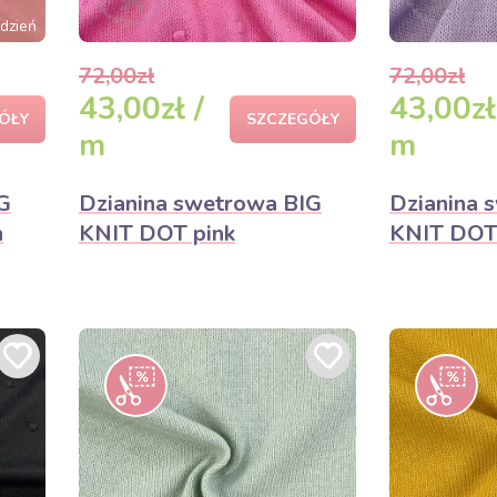
dzień
72,00zł
72,00zł
43,00zł /
43,00zł
ÓŁY
SZCZEGÓŁY
m
m
G
Dzianina swetrowa BIG
Dzianina 
n
KNIT DOT pink
KNIT DOT 