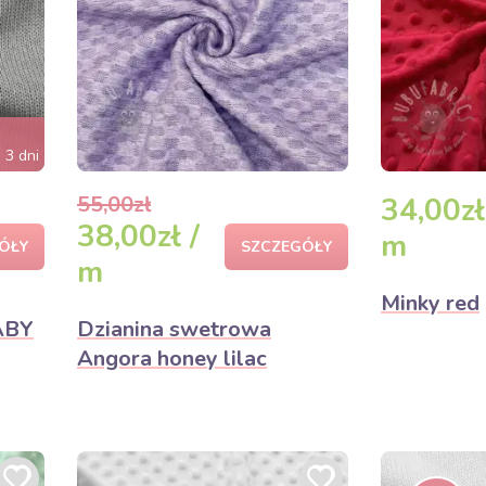
 3 dni
55,00zł
34,00zł
38,00zł /
m
ÓŁY
SZCZEGÓŁY
m
Minky red
ABY
Dzianina swetrowa
Angora honey lilac