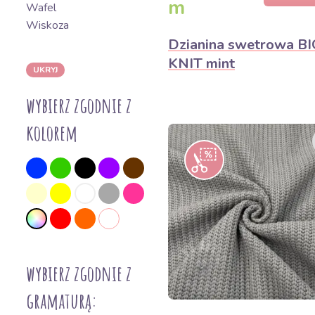
m
Wafel
Wiskoza
Dzianina swetrowa BI
KNIT mint
UKRYJ
wybierz zgodnie z
kolorem
wybierz zgodnie z
gramaturą: