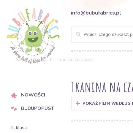
info@bubufabrics.pl
Strona główna
Tkanina na czapkę
Tkanina na cz
NOWOŚCI
POKAŻ FILTR WEDŁUG
BUBUPOPUST
2. klasa