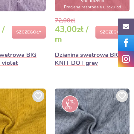
Vrlo traženo
Procjena rasprodaje u roku od
nekoliko sati
72,00zł
 /
43,00zł /
SZCZEGÓŁY
SZCZEGÓŁY
m
swetrowa BIG
Dzianina swetrowa BIG
violet
KNIT DOT grey