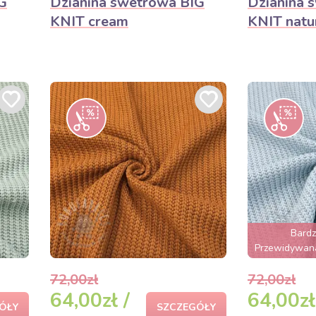
G
Dzianina swetrowa BIG
Dzianina 
KNIT cream
KNIT natu
Bard
Przewidywana
72,00zł
72,00zł
64,00zł /
64,00zł
ÓŁY
SZCZEGÓŁY