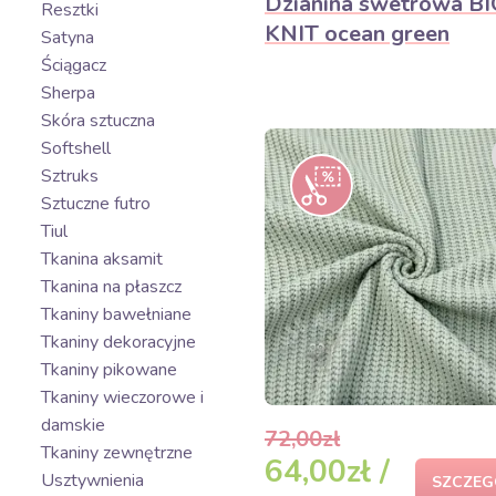
Dzianina swetrowa BI
Resztki
KNIT ocean green
Satyna
Ściągacz
Sherpa
Skóra sztuczna
Softshell
Sztruks
Sztuczne futro
Tiul
Tkanina aksamit
Tkanina na płaszcz
Tkaniny bawełniane
Tkaniny dekoracyjne
Tkaniny pikowane
Tkaniny wieczorowe i
damskie
72,00zł
Tkaniny zewnętrzne
64,00zł /
Usztywnienia
SZCZEG