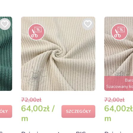
Bar
Szacowany kon
72,00zł
72,00zł
64,00zł /
64,00zł
ÓŁY
SZCZEGÓŁY
m
m