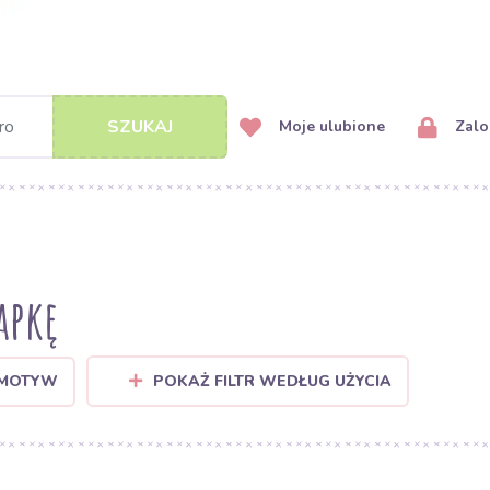
SZUKAJ
Moje ulubione
Zalog
apkę
 MOTYW
POKAŻ FILTR WEDŁUG UŻYCIA