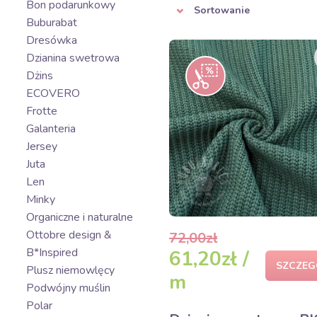
Bon podarunkowy
Sortowanie
Buburabat
Dresówka
Dzianina swetrowa
Dżins
ECOVERO
Frotte
Galanteria
Jersey
Juta
Len
Minky
Organiczne i naturalne
Ottobre design &
72,00zł
B*Inspired
61,20zł /
SZCZEG
Plusz niemowlęcy
m
Podwójny muślin
Polar