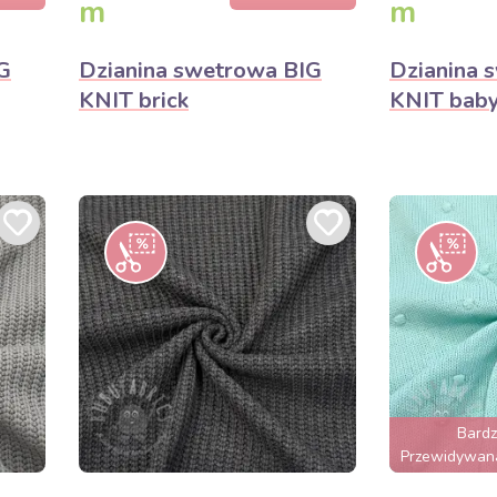
m
m
G
Dzianina swetrowa BIG
Dzianina 
KNIT brick
KNIT baby
Bard
Przewidywana