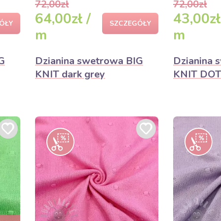
72,00zł
72,00zł
64,00zł /
43,00zł
ÓŁY
SZCZEGÓŁY
m
m
G
Dzianina swetrowa BIG
Dzianina 
KNIT dark grey
KNIT DOT