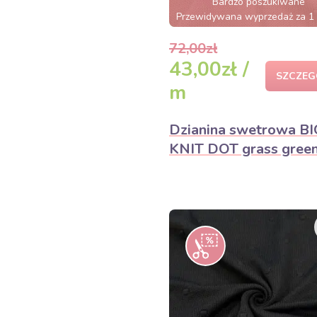
Bardzo poszukiwane
Przewidywana wyprzedaż za 1 
72,00zł
43,00zł /
SZCZEG
m
Dzianina swetrowa BI
KNIT DOT grass gree