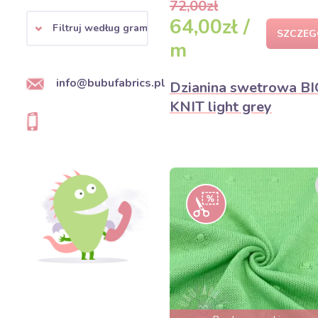
72,00zł
64,00zł /
Filtruj według gramatury
SZCZEG
m
info@bubufabrics.pl
Dzianina swetrowa BI
KNIT light grey