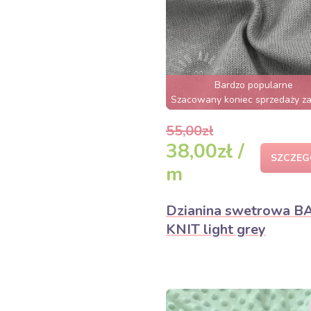
Bardzo popularne
Szacowany koniec sprzedaży za
55,00zł
38,00zł /
SZCZEG
m
Dzianina swetrowa B
KNIT light grey