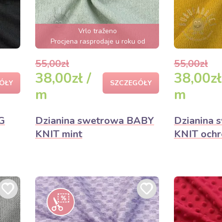
Vrlo traženo
Procjena rasprodaje u roku od
nekoliko sati
55,00zł
55,00zł
38,00zł /
38,00zł
ÓŁY
SZCZEGÓŁY
m
m
G
Dzianina swetrowa BABY
Dzianina
KNIT mint
KNIT ochr