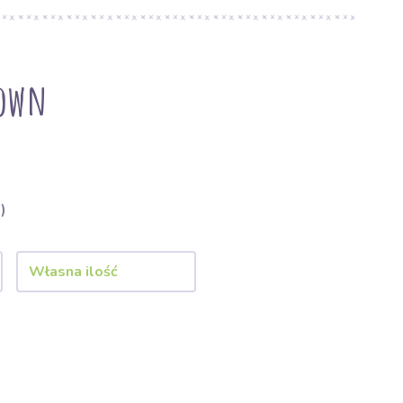
rown
)