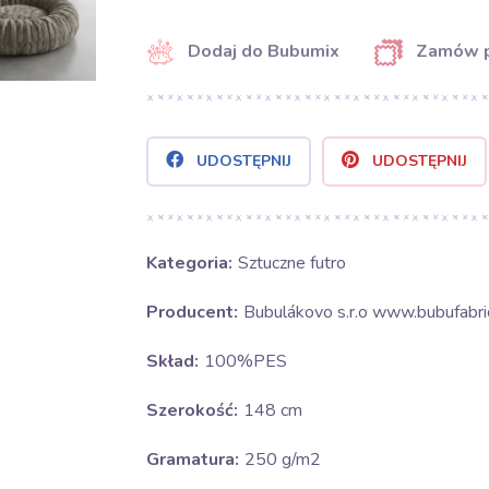
Dodaj do Bubumix
Zamów 
UDOSTĘPNIJ
UDOSTĘPNIJ
Kategoria:
Sztuczne futro
Producent:
Bubulákovo s.r.o www.bubufabric
Skład:
100%PES
Szerokość:
148 cm
Gramatura:
250 g/m2