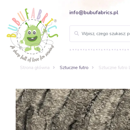
info@bubufabrics.pl
Strona główna
Sztuczne futro
Sztuczne futro