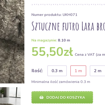
Numer produktu: UKH071
Sztuczne futro Lara b
Na magazynie:
8.10 m
55,50zł
Cena z VAT (za m
Ilość:
0.3 m
1 m
2 m
Minimalna ilość zamówienia 0.3 m
DODAJ DO KOSZYKA