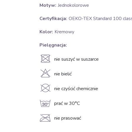
Motyw:
Jednokolorowe
Certyfikacja:
OEKO-TEX Standard 100 class 
Kolor:
Kremowy
Pielęgnacja:
U
nie suszyć w suszarce
H
nie bielić
K
nie czyścić chemicznie
g
prać w 30°C
C
nie prasować