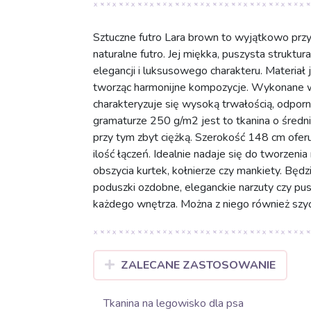
Sztuczne futro Lara brown to wyjątkowo przy
naturalne futro. Jej miękka, puszysta struk
elegancji i luksusowego charakteru. Materiał j
tworząc harmonijne kompozycje. Wykonane w
charakteryzuje się wysoką trwałością, odporno
gramaturze 250 g/m2 jest to tkanina o średnie
przy tym zbyt ciężką. Szerokość 148 cm oferu
ilość łączeń. Idealnie nadaje się do tworzeni
obszycia kurtek, kołnierze czy mankiety. B
poduszki ozdobne, eleganckie narzuty czy pu
każdego wnętrza. Można z niego również szyć 
ZALECANE ZASTOSOWANIE
Tkanina na legowisko dla psa