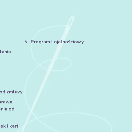
Program Lojalnościowy
tania
 od zmluvy
prawa
nia od
k i kart