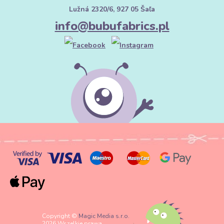
Lužná 2320/6, 927 05 Šaľa
info@bubufabrics.pl
Copyright ©
Magic Media s.r.o.
2026 Wszelkie prawa